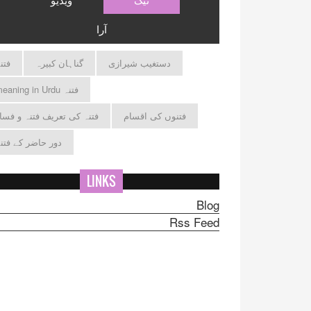
آرا
دستغیب شیرازی
گناہان کبیرہ
فتن
فتنہ meaning in Urdu
فتنوں کی اقسام
فتنہ کی تعریف فتنہ و فسا
دور حاضر کے فتن
LINKS
Blog
Rss Feed