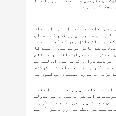
یں جگمگایا ہے۔
ں کی ہدایت کے لیے آیا ہے اور عام
 تک پہنچے, اور ان ہر قسم کے اسباب
ے درمیان حائل ہوں کو دُور کر دے۔
ھلائی کے حاصل ہونے میں راستے کا
 بھلائی کے درمیان حائل ہو وہ شخص
 پر دست درازی کرتا ہے۔ اس لیے جب
 سے دُور ہو جائے مسلمانوں کولازم
ے لڑیں چاہے وہ مسلمان ہی کیوں نہ
 طاقت سے منوائیں بلکہ ہمارا مقصد
لومات فراہم کی جائیں جن کی بدولت
 اس سے انہیں بھی ہدایت حاصل ہو,
 سامنے سر جھکائے اور مجبوراً اسے