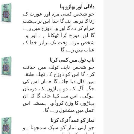
دلالی اور بھاڑو پنا
جو شخص کسی مرد اور عورت کے
زنا کا ذریعہ بنے گا خدا اس پر بہشت
حرام کر دے گا اور وہ دوزخ میں رہے
گا اور دوزخ بُرا ٹھکانا ہے اور وہ
شخص مرتے وقت تک برابر خدا کے
عتاب میں رہے گا
ناپ تول میں کمی کرنا
جو شخص ناپنے تولنے میں خیانت
کرے گا اس کو دوزخ کے نچلے طبقہ
میں ڈال دیا جائے گا جہاں اس کی
جگہ آگ کے دو پہاڑوں کے درمیان
ہوگی۔ اس سے کہا جائے گا کہ ان
پہاڑوں کا وزن کرو! وہ ہمیشہ اس
عمل میں مشغول رہے گا۔
نماز کو عمداً ترک کرنا
جو اپنی نماز کو سبک سمجھتا ہو