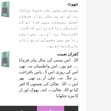
جھوٹ
مومن جب بغیر عذر جھوٹ بولتا
ہے تو اس پر ستّر ہزار فرشتے
لعنت بھیجتے ہیں, خدا اس کے
لئے ستّر زنا کے برابر کا گناہ
لکھ دیتا ہے۔ اور وہ بھی ایسے
زنا جن میں معمولی ترین زنا،
ماں کے ساتھ ہو۔
کفران نعمت
اللہ اس بستی کی مثال بیان فرماتا
ہے جو پورے امن واطمینان سے تھی
اس کی روزی اس کے پاس بافراغت
ہر جگہ سے چلی آرہی تھی۔ پھر
اس نے اللہ تعالیٰ کی نعمتوں کا کفر
کیا تو اللہ تعالیٰ نے اسے بھوک اور ڈر
کا مزه چکھایا
ٹیگ
ویڈیو