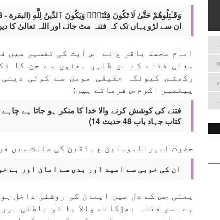
وَقَـٰتِلُوهُمْ حَتَّىٰ لَا تَكُونَ فِتْنَةٌۭ وَيَكُونَ ٱلدِّينُ لِلَّهِ (البقرة - 193)
ان سے لڑو یہاں تک کہ فتنہ مٹ جائے اور اللہ تعالیٰ کا دی
ہ
امام محمد باقر ع نے اس آیت کی تفسیر میں فت
معنی فتنے کے ان ظاہر معنوں سے جن کا ذک
رکھتے, کیونکہ حقیقی مومن سے کوئی دینی 
د
پیغمبر اکرم ص فرماتے ہیں:
ے
فتنے کی کوشش کرنے والا خدا کا منکر ہو جاتا ہے چاہے
کتاب جہاد باب 48 حدیث 14)
حضرت امیرالمومنین ع متقین کی صفات میں فر
ان کی خوبی سے امید اور بدی سے امان اور بے خوف
یعنی جس کے دل میں ایمان کی روشنی داخل ہو 
ہے۔ سو فتنہ بھڑکانے والا یا تو باطنی اور 
مسلمان ہے بھی تو ابھی کفر کی تاریکی اور ش