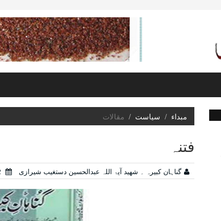
مبداء
سیاست
مقالات
فتنہ
گناہان کبیرہ ۔ شھید آیۃ اللہ عبدالحسین دستغیب شیرازی
09/12/2022