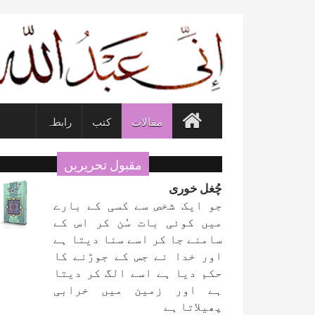
مقالات
کتب
رابطہ
مقبول تحریریں
چُغل خوری
جو ایک شخص سے کسی کے بارے
میں کوئی بات سُن کر اس کے
سامنے جا کر اسے سنا دیتا ہے
اور خدا نے جس کے جوڑنے کا
حکم دیا ہے اسے الگ کر دیتا
ہے اور زمین میں خرابی
پھیلاتا ہے