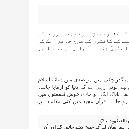
 کے کنارے کھڑے ہوتے ہیں اور دیگر
تے کے کانٹوں کی طرح چن کر الگ کر
لَا تَكُونَ فِتْنَةٌۭ" والی آیت سے ظاہر
اں گذر چکی ہیں ہر صدی میں دنیائے اسلام
لیے ہوتی رہی ہے کہ دنیا کو آزمایا جائے۔
ک سے ناپاک الگ ہو جائے، خوش قسمتوں میں
ہو جائے۔ قرآن مجید میں کئی مقامات پر
ونَ (العنکبوت - 2)
 ایمان لے آئے چھوڑ دیئے جائیں گے اور اُن