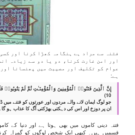
فتنہ سے مراد ہے ہنگامہ کھڑا کرنا اور کسی
اور امن غارت کرنا، دو یا دو سے زیادہ ان
عوام کو تکلیف اور مصیبت میں پھنسانا اور 
ہے:
إِنَّ ٱلَّذِينَ فَتَنُوا۟ ٱلْمُؤْمِنِينَ وَٱلْمُؤْمِنَـٰتِ ثُمَّ لَمْ يَتُوبُوا۟ 
10)
جو لوگ ایمان لانے والے مردوں اور عورتوں کو فتنے میں ڈ
ان پر دوزخ اور اس کی دہکتی بھڑکتی آگ کا عذاب ہو گا۔
فتنہ دینی کاموں میں بھی ہوتا ہے اور دنیا کے کام
قسمیں ہیں۔ کبھی ایک شخص لوگوں کو گمراہ کرنے