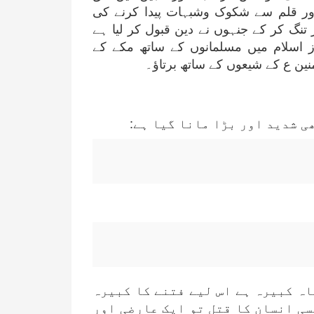
 اور قلم سے شکوک وشبہات پیدا کرنے کی
 تنگ کر کے جنہوں نے دین قبول کر لیا ہے
از اسلام میں مسلمانوں کے ساتھ مکے کے
ین ع کے شیعوں کے ساتھ برتاؤ۔
ی شدید اور بڑا مانا گیا ہے:
اہ کبیرہ ہے اس لیے فتنے کا کبیرہ
سی انسان کا قتل تو ایک عارضی اور