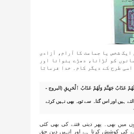
 ایک شخص یا جماعت کا آرام، آزادی
سانوں کو لڑانا، دھڑے بنوانا اور
اسی طرح کے دیگر کام۔ خدا فرماتا
فَلَهُمْ عَذَابُ جَهَنَّمَ وَلَهُمْ عَذَابُ ٱلْحَرِيقِ (البروج -
التے ہیں اور اس گناہ سے توبہ بھی نہیں کرتے
وں میں بھی۔ پھر دینی فتنے کی بھی کئی
 کی کوشش کرتا ہے اور انہیں دین حق