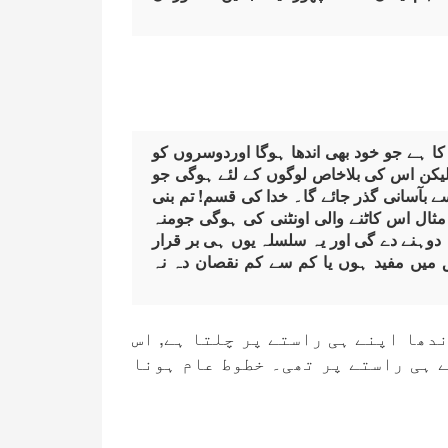
کا ہے جو خود بھی اندھا ہوگا اوردوسروں کو
یکن اس کی بلاخاص لوگوں کے لئے ہوگی جو
ے بآسانی گذر جائے گا۔ خدا کی قسم! تم بنی
 مثال اس کاٹنے والی اونٹنی کی ہوگی جومنہ
ہ دوہنے دے گی اور یہ سلسلہ یوں ہی بر قرار
میں مفید ہوں یا کم سے کم نقصان دہ نہ
دھا اپنے ہی راستے پر چلتا ہے, اس
ے ہی راستے پر تھی۔ خطوط عام ہونا