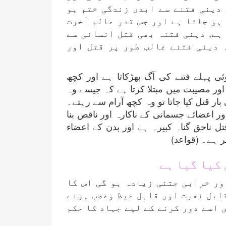
 دینی فتنے سے ابدی زندگی ختم ہو
ہو جاتا ہے اور جس قدر عالم آخرت
ہے, دینی فتنہ بھی قتل انسانی سے
ہ دینی فتنے غالب طور پر قتل اور
ئی پہلے فتنے کی آگ بھڑکاتا ہے اور کچھ
اور مصیبت میں مبتلا کرتا ہے کہ جیسے وہ
ار قتل کیا جاتا تو وہ کچھ آرام سے رہتے۔
ر اعضائے جسمانی کے ناکارہ اور ناقص بنا
 ناحق گناہ کبیرہ ہے اور بدن کے اعضاء
بر ہے۔ (قواعد)
 کیا گیا ہے
ور خرابی جتنی زیادہ ہو گی اس کا
قابل نفرت اور قابل غیظ وغضب ہونے
 اسے دور کرنے کے لیے جہاد کا حکم