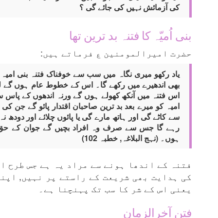
کی آزمائش نہیں کی جائے گی ؟
بنی اُمیّہ کا فتنہ بد ترین تھا
حضرت امیرالمومنین ع فرماتے ہیں:
یاد رکھو میری نگاہ میں سب سے خوفناک فتنہ بنی امیہ 
بھی اندھیرے میں رکھے گا۔ اس کے خطوط عام ہوں گے ل
اس فتنہ میں آنکھ کھولے ہوں گے ورنہ اندھوں کے پاس س
امیہ کو میرے بعد بد ترین صاحبان اقتدار پائو گے جن کی
سے کاٹے گی اور ہاتھ مارے گی یا پائوں چلائے اور دودھ ن
رہے گا جس سے صرف وہ افراد بچیں گے جوان کے حق 
ہوں۔ (نہج البلاغہ, خطبہ 102)
فتنہ کے اندھا ہونے سے مراد یہ ہے جس طرح ان
کی ہدایت بھی شریعت کے راستے پر نہیں, اپن
یعنی اس کے شر کا سب تک پہنچنا ہے۔
فتن آخرالزمان