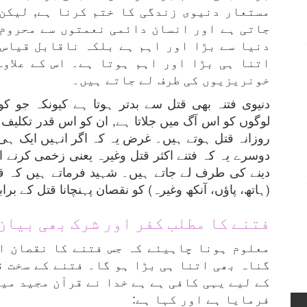
مستعار دنیوی زندگی کا ختم کرنا ہے, لیکن
جاتی ہے اور انسان دائمی نعمتوں سے محروم 
دنیا سے بڑا اور اہم ہے بلکہ ناقابل قیاس 
اتنا ہی بڑا اور اہم ہوتا ہے۔ اس کے علاو
خونریزیوں کی طرف لے جاتے ہیں۔
دنیوی فتنہ بھی قتل سے بدتر ہوتا ہے کیونکہ جو کو
لوگوں کو اس آگ میں جلاتا ہے, ان کو اس قدر تکلیف 
روزانہ قتل ہوتے ہیں۔ غرض یہ کہ اگر انہیں ایک ہی ب
دوسرے یہ کہ فتنے اکثر قتل وغیرہ یعنی زخمی کرنے او
دینے کی طرف لے جاتے ہیں۔ شہید فرماتے ہیں کہ قتل
(ہاتھ، پاؤں، آنکھ وغیرہ) کو نقصان پہنچانا قتل کے برا
فتنے کا مطلب کفر اور شرک بھی بیان
معلوم ہونا چاہیئے کہ جس فتنے کا نقصان ا
گناہ بھی اتنا ہی بڑا ہو گا۔ فتنے کے سخت 
کے لیے یہی کافی ہے ہے خدا نے قرآن مجید میں
فرمایا ہے اور کہا ہے: