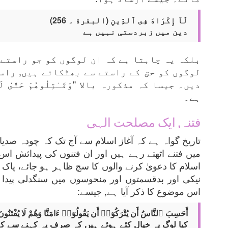
لَآ إِكْرَاهَ فِى ٱلدِّينِ (البقرة ۔ 256)
دین میں زبردستی نہیں ہے
بلکہ یہ چاہتا ہے کہ ان لوگوں کو جو راستے
لوگوں کو حق کے راستے سے بھٹکاتے ہیں, راس
دیں۔ جیسا کہ مذکورہ بالا "وَقَـٰتِلُوهُمْ حَتَّىٰ 
ہے۔
فتنہ, ایک مصلحت الہی
تاریخ گواہ ہے کہ آغاز اسلام سے آج تک کہ چودہ صدی
میں فتنے اٹھتے رہے ہیں اور ان فتنوں کی پیدائش اس 
اسلام کا دعویٰ کرنے والوں کا سچ ظاہر ہو جائے، پا
نیکی اور بدقسمتوں اور منحوسوں میں سنگدلی پیدا 
اس موضوع کا ذکر آیا ہے, جیسے:
أَحَسِبَ ٱلنَّاسُ أَن يُتْرَكُوٓا۟ أَن يَقُولُوٓا۟ ءَامَنَّا وَهُمْ لَا يُفْتَنُ
کیا لوگ یہ خیال کئے ہوئے ہیں کہ صرف یہ کہنے سے کہ ہم