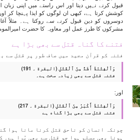
قبول کرنے نہیں دیتا اور اس راستے میں اپنی زبان
کوشش کرتا ہے، کبھی ان لوگوں کو ایذا پہنچا کر اور
دوسروں کو دین قبول کرنے سے روکتا ہے۔ مثلاً آغ
مشرکوں کا طرز عمل اور معاویہ کا حضرت امیرالمومن
فتنے کا گناہ قتل سے بھی بڑا ہے
فتنہ کو قرآن مجید میں صاف طور پر قتل سے بھ
وَٱلْفِتْنَةُ أَشَدُّ مِنَ ٱلْقَتْلِ (البقرة ۔ 191)
فتنہ قتل سے بھی زیادہ سخت ہے۔
اور:
وَٱلْفِتْنَةُ أَكْبَرُ مِنَ ٱلْقَتْلِ (البقرة ۔ 217)
فتنہ قتل سے بھی بڑا گناه ہے
چونکہ انسان کو ناحق قتل کرنا مانا ہوا گن
ہونا بھی مسلم ہوا جو قتل سے بھی بُرا ہے۔ ک