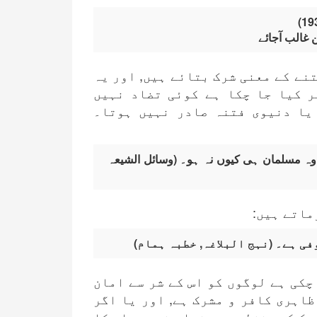
ن غالب آجائے
نے کے معنی شرک بتائے ہیں, اور یہ
ر کیا جا چکا ہے کوئی تضاد نہیں
یا دنیوی فتنہ صادر نہیں ہوتا۔
 وہ مسلمان ہی کیوں نہ ہو۔ (وسائل الشیعہ
ماتے ہیں:
ی ہے۔ (نہج البلاغہ, خطبہ ہمام)
چکی ہے لوگوں کو اس کے شر سے امان
ظاہری کافر و مشرک ہے, اور یا اگر
رک کی منزلوں سے نجات نہیں پا سکا