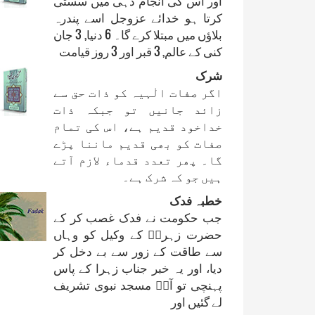
اور اس کی انجام دہی میں سستی
کرتا ہو خدائے عزوجل اسے پندرہ
بلاؤں میں مبتلا کرے گا۔ 6 دنیا, 3 جان
کنی کے عالم, 3 قبر اور 3 روز قیامت
شرک
اگر صفات الٰہیہ کو ذات حق سے
زائد جانیں تو جبکہ ذات
خداخود قدیم ہے، اس کی تمام
صفات کو بھی قدیم ماننا پڑے
گا۔ پھر تعدد قدماء لازم آتے
ہیں جو کہ شرک ہے۔
خطبہ فدک
جب حکومت نے فدک غصب کر کے
حضرت زہراؑ کے وکیل کو وہاں
سے طاقت کے زور سے بے دخل کر
دیا، اور یہ خبر جناب زہرا کے پاس
پہنچی تو آپؑ مسجد نبوی تشریف
لے گئیں اور