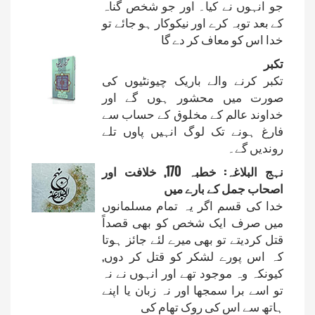
جو انہوں نے کیا۔ اور جو شخص گناہ
کے بعد توبہ کرے اور نیکوکار ہو جائے تو
خدا اس کو معاف کر دے گا
تکبر
تکبر کرنے والے باریک چیونٹیوں کی
صورت میں محشور ہوں گے اور
خداوند عالم کے مخلوق کے حساب سے
فارغ ہونے تک لوگ انہیں پاوں تلے
روندیں گے۔
نہج البلاغہ: خطبہ 170, خلافت اور
اصحاب جمل کے بارے میں
خدا کی قسم اگر یہ تمام مسلمانوں
میں صرف ایک شخص کو بھی قصداً
قتل کردیتے تو بھی میرے لئے جائز ہوتا
کہ اس پورے لشکر کو قتل کر دوں,
کیونکہ وہ موجود تھے اور انہوں نے نہ
تو اسے برا سمجھا اور نہ زبان یا اپنے
ہاتھ سے اس کی روک تھام کی