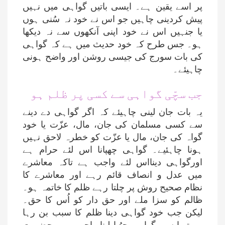
پر اسے یقین ہے۔ ایسی باتیں گواہی میں نہیں
پیش کردینی چاہیں جو اس نے خود نہ سُنی ہوں
یا جنہیں اس نے خود اپنی آنکھوں سے نہ دیکھا
ہو۔ جس طرح کہ خود حدیث میں ہے کہ گواہی
کی بات سورج کی جیسی روشن اور واضح ہونی
چاہیئے۔
جب سچّی گواہی سے کسی پر ظلم ہو
یہ بات جان لینی چاہیئے کہ اگر گواہی دے دینے
سے کسی مسلمان کی جان، مال، عزّت یا خود
گواہ کی جان، مال یا عزّت کو خطرہ لاحق نہیں
ہونا چاہئیے۔ گواہی چھپانا اس لئے حرام ہے
اورگواہی دینااس لئے واجب ہے تاکہ معاشرے
میں عدل و انصاف قائم رہے اور معاشرے کا
نظام صحیح روش پر چلتا رہے ظلم کا خاتمہ ہو۔
ظالم کو سزا ملے اور حق دار کو اُس کا حق۔
لیکن جب خود گواہی دینا ظلم کا سبب بن رہا
ہو تو ایسی گواہی چھُپا لینا واجب ہے۔ حضر ت