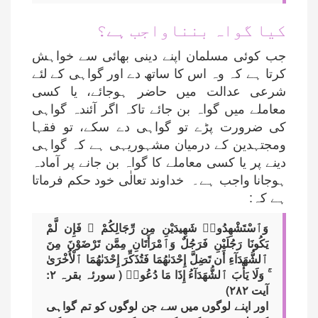
کیا گواہ بنناواجب ہے؟
جب کوئی مسلمان اپنے دینی بھائی سے خواہش
کرتا ہے کہ وہ اس کا ساتھ دے اور گواہی کے لئے
شرعی عدالت میں حاضر ہوجائے، یا کسی
معاملے میں گواہ بن جائے تاکہ اگر آئندہ گواہی
کی ضرورت پڑے تو گواہی دے سکے، تو فقہا
ومجتہدین کے درمیان مشہوریہی ہے کہ گواہی
دینے پر یا کسی معاملے کا گواہ بن جانے پر آمادہ
ہوجانا واجب ہے۔ خداوند تعالٰی خود حکم فرماتا
ہے کہ:
وَٱسْتَشْهِدُوا۟ شَهِيدَيْنِ مِن رِّجَالِكُمْ ۖ فَإِن لَّمْ
يَكُونَا رَجُلَيْنِ فَرَجُلٌ وَٱمْرَأَتَانِ مِمَّن تَرْضَوْنَ مِنَ
ٱلشُّهَدَآءِ أَن تَضِلَّ إِحْدَىٰهُمَا فَتُذَكِّرَ إِحْدَىٰهُمَا ٱلْأُخْرَىٰ
ۚ وَلَا يَأْبَ ٱلشُّهَدَآءُ إِذَا مَا دُعُوا۟ ( سورئہ بقرہ ۲:
آیت ۲۸۲)
اور اپنے لوگوں میں سے جن لوگوں کو تم گواہی