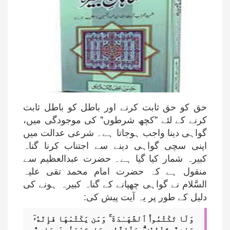
حق کو حق ثابت کرنے اور باطل کو باطل ثابت
کرنے کے لئے "کچھ شرطوں" کی موجودگی میں،
گواہی دینا واجب ہوجاتا ہے۔ شرعی عدالت میں
اپنی سچی گواہی دینے سے اجتناب کرنا گناہ
کبیرہ شمار کیا گیا ہے۔ حضرت عبدالعظیم سے
منقول ہے کہ حضرت امام محمد تقی علیہ
السَّلام نے گواہی چھپانے کے گناہ کبیرہ ہونے کی
دلیل کے طور پر یہ آیت پیش کی:
وَلَا تَكْتُمُوا۟ ٱلشَّهَـٰدَةَ ۚ وَمَن يَكْتُمْهَا فَإِنَّهُۥٓ
ءَاثِمٌ قَلْبُهُۥ ۗ وَٱللَّهُ بِمَا تَعْمَلُونَ عَلِيمٌ