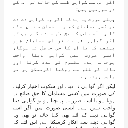
اگر اس سے گواہی طلب کی جائے تو اس کی
دو صورتیں ہیں:
پہلی صورت یہ ہے کہ اگر وہ گواہی دے دے
تو کسی مسلمان کو وہ نقصان سے بچاسکے
گا یا اُسے اس کا حق مل جائے گا، جب کہ
اگر گواہی نہ دے تو اس مسلمان ضرر
پہنچے گا یا اس کا حق حاصل نہ ہوگا،
ایسی صورت میں گواہی دینا واجب
ہوجاتا ہے۔ مظلوم کی مدد کرنا اور
ظالم کو ظلم سے روکنا اگرممکن ہو تو
واجب ہوتا ہے۔
لیکن اگر گواہی نہ دینے اور سکوت اختیار کرلینے
کی صورت میں کسی مسلمان کا حق ضائع نہ
ہوتا ہو یا اسے ضرر نہ پہنچتا ہو تو گواہی دینا
واجب نہیں ہے۔ ایسی صورت میں اگر اسے
گواہی دینے کے لئے بھی کہا جائے تو بھی وہ
گواہی دینے سے انکار کرسکتا ہے, اس لئے کہ