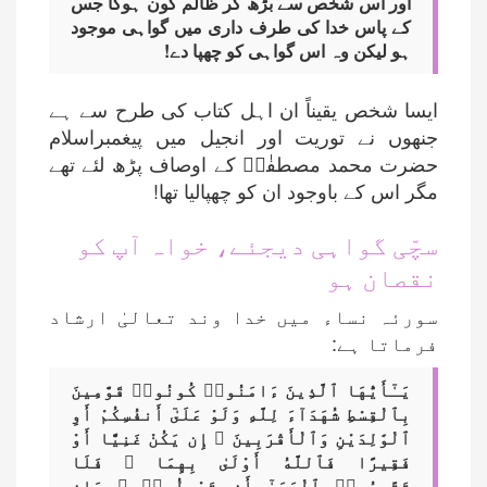
اور اس شخص سے بڑھ کر ظالم کون ہوگا جس
کے پاس خدا کی طرف داری میں گواہی موجود
ہو لیکن وہ اس گواہی کو چھپا دے!
ایسا شخص یقیناً ان اہل کتاب کی طرح سے ہے
جنھوں نے توریت اور انجیل میں پیغمبراسلام
حضرت محمد مصطفٰیؐ کے اوصاف پڑھ لئے تھے
مگر اس کے باوجود ان کو چھپالیا تھا!
سچّی گواہی دیجئے، خواہ آپ کو
نقصان ہو
سورئہ نساء میں خدا وند تعالیٰ ارشاد
فرماتا ہے:
يَـٰٓأَيُّهَا ٱلَّذِينَ ءَامَنُوا۟ كُونُوا۟ قَوَّٰمِينَ
بِٱلْقِسْطِ شُهَدَآءَ لِلَّهِ وَلَوْ عَلَىٰٓ أَنفُسِكُمْ أَوِ
ٱلْوَٰلِدَيْنِ وَٱلْأَقْرَبِينَ ۚ إِن يَكُنْ غَنِيًّا أَوْ
فَقِيرًا فَٱللَّهُ أَوْلَىٰ بِهِمَا ۖ فَلَا
تَتَّبِعُوا۟ ٱلْهَوَىٰٓ أَن تَعْدِلُوا۟ ۚ وَإِن