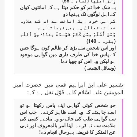
إِلَىٰٓ أَهْلِهَا (نساء ۔ 58)
بے شک خدا تم کو حکم دیتا ہے کہ امانتوں کوان
کے اہل لوگوں تک پہنچا دو
گواہی خود ایک امانت ہے اس کے علاوہ
خدائے تعالیٰ یہ بھی فرماتا ہے,
وَمَنْ أَظْلَمُ مِمَّن كَتَمَ شَهَـٰدَةً عِندَهُۥ مِنَ ٱللَّهِ
(بقرہ ۔ 140)
اور اس شخص سے بڑھ کر ظالم کون ہوگا جس
کے پاس خدا کی طرف داری میں گواہی موجود
ہو لیکن وہ اس کو چھپا دے!
(وسائل الشیعہ)
تفسیر علی ابن ابراہیم قمی میں حضرت امیر
المومنین علیہ اسَّلام کا یہ قَوْل نقل ہے کہ:
جو شخص کوئی گواہی اپنے پاس رکھتا ہو تو
اسے چاہیئے کہ وہ اسے ظاہر کردے۔ جب اس
سے گواہی طلب کی جائے تو وہ بتادے۔ کسی کی
ملامت سے نہ ڈرے۔ اپنا امر بالمعروف اور نہی
عن المنکر کا فریضہ بہرحال انجام دے!