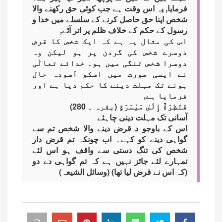
فرمایا, یہ اس وقت ہے جب کوئی حق رکھنے والا
شخص اپنا حق حاصل کرنے کے سلسلے میں خدا و
رسول کے حکم کے خلاف ظلم پر اتر آئے,
اس کی مثال یہ ہے کہ ایک شخص کا قرض
دوسرے شخص کی گردن پر ہو لیکن وہ
دوسرا شخص تنگی میں ہو۔ خدائے تعالٰی
نے ایسی صورت میں اسکو آسودہ حال
ہونے تک مہلت دینے کا حکم دیا ہے اور
فرمایا ہے,
فَنَظِرَةٌ إِلَىٰ مَيْسَرَةٍ (بقرہ ۔ 280)
آسانی تک مہلت دینی چاہئے
اس کے باوجو د قرض دینے والا شخص تم سے
گواہی دینے کو کہے۔ اب چونکہ تم قرض دار
شخص کی تنگ دستی سے واقف ہو اس لئے
تمہارے لئے جائز نہیں ہے کہ تم گواہی دے دو
(کہ اس نے قرض لیا تھا) (وسائل الشیعہ)