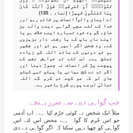
تَلْوُۥٓا۟ أَوْ تُعْرِضُوا۟ فَإِنَّ ٱللَّهَ كَانَ
بِمَا تَعْمَلُونَ خَبِيرًا (نساء ۔ 135)
اے ایمان والو! انصاف پر قائم رہو اور
خدا کے لئے سچی گواہی دینے والے بن
جاؤ، گو وه خود تمہارے اپنے خلاف ہو یا
اپنے ماں باپ کے یا رشتہ دار عزیزوں
کے، وه شخص اگر امیر ہو تو اور فقیر
ہو تو دونوں کے ساتھ اللہ کو زیاده
تعلق ہے، اس لئے تم خواہش نفس کے
پیچھے پڑ کر انصاف نہ چھوڑ دینا اور
اگر تم نے کج بیانی یا پہلو تہی کیتو
جان لو کہ جو کچھ تم کرو گے اللہ
تعالیٰ اس سے پوری طرح باخبر ہے۔
جب گواہی دینے سے ضرر پہنچے
مثلاً ایک شخص نے کوئی جرُم کیا ہے۔ اب آدمی
جو اس جُرم کا گواہ ہے، محض اس لئے اس
گواہی کو چھپا نہیں سکتا کہ اگر گواہی دے دی