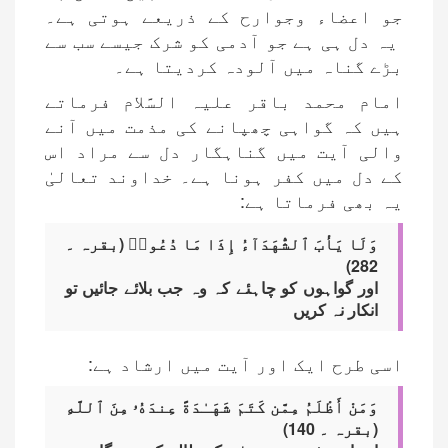
جو اعضاء وجوارح کے ذریعے ہوتی ہے۔
یہ دل ہی ہے جو آدمی کو شرک جیسے سب سے
بڑے گناہ میں آلودہ کردیتا ہے۔
امام محمد باقر علیہ السَّلام فرماتے
ہیں کہ گواہی چھپانے کی مذمت میں آنے
والی آیت میں گناہگار دل سے مراد اس
کے دل میں کفر ہونا ہے۔ خداوند تعالیٰ
یہ بھی فرماتا ہے:
وَلَا يَأْبَ ٱلشُّهَدَآءُ إِذَا مَا دُعُوا۟ (بقرہ ۔
282)
اور گواہوں کو چاہئے کہ وہ جب بلائے جائیں تو
انکار نہ کریں
اسی طرح ایک اور آیت میں ارشاد ہے:
وَمَنْ أَظْلَمُ مِمَّن كَتَمَ شَهَـٰدَةً عِندَهُۥ مِنَ ٱللَّهِ
(بقرہ ۔ 140)