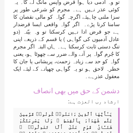
تو وہ آدمی دیا ہوا قرض واپس مانگ لے گا۔ یہ
کوئی عذر نہیں ہے۔ مجرم کو شرعی طور پر
سزا ملنی چاہیئے اگرچہ گواہ کو مالی نقصان کا
سامنا کرنا پڑے۔ اگر گواہ واقعی ایسا قرضدار
ہے جو قرض ادا نہیں کرسکتا تو وہ بیّنہ (دو
عادل آدمیوں کی گواہی ) یا قسم کے ذریعے اپنی
تنگ دستی ثابت کرسکتا ہے۔ ہاں البتہ اگر مجرم
کا جُرم گواہ پر آنے والے ضرر سے چھوٹا ہو، یعنی
گواہ کو حد سے زیادہ زحمت، پریشانی یا جان کا
خطرہ لاحق ہو تو یہ گواہی چھپانے کے لیئے ایک
معقول عذرہے۔
دشمن کے حق میں بھی انصاف
ارشاد رب العزت ہے:
يَـٰٓأَيُّهَا ٱلَّذِينَ ءَامَنُوا۟ كُونُوا۟ قَوَّٰمِينَ
لِلَّهِ شُهَدَآءَ بِٱلْقِسْطِ ۖ وَلَا يَجْرِمَنَّكُمْ
شَنَـَٔانُ قَوْمٍ عَلَىٰٓ أَلَّا تَعْدِلُوا۟ ۚ