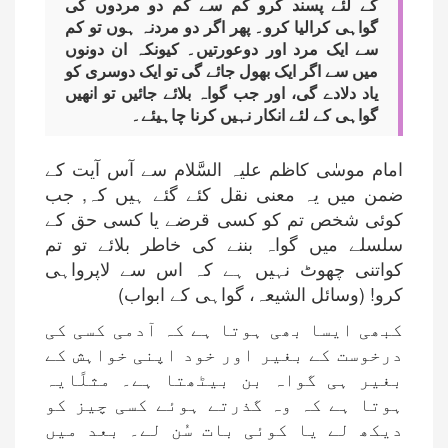
کے لئے پسند کرو کم سے کم دو مردوں کی
گواہی کرالیا کرو۔ پھر اگر دو مردنہ ہوں تو کم
سے ایک مرد اور دوعورتیں۔ کیونکہ ان دونوں
میں سے اگر ایک بھول جائے گی تو ایک دوسری کو
یاد دلادے گی، اور جب گواہ بلائے جائیں تو انھیں
گواہی کے لئے انکار نہیں کرنا چاہیئے۔
امام موسٰی کاظم علیہ السَّلام سے آس آیت کے
ضمن میں یہ معنی نقل کئے گئے ہیں کہ, جب
کوئی شخص تم کو کسی قرضے یا کسی حق کے
سلسلے میں گواہ بننے کی خاطر بلائے تو تم
کواتنی چھوٹ نہیں ہے کہ اس سے لاپرواہی
کرو! (وسائل الشیعہ، گواہی کے ابواب)
کبھی ایسا بھی ہوتا ہے کہ آدمی کسی کی
درخوست کے بغیر اور خود اپنی خواہش کے
بغیر ہی گواہ بن بیٹھتا ہے۔ مثلًایہ
ہوتا ہے کہ وہ گذرتے ہوئے کسی چیز کو
دیکھ لے یا کوئی بات سُن لے۔ بعد میں