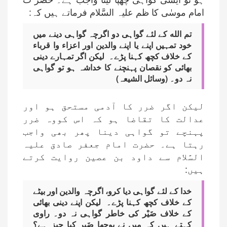
امام موسٰی کا ظم علیہ السَّلام فرماتے ہیں کہ:
تم الله کے لئے گواہی دو اگرچہ گواہی دینے میں
خود تمہیں اپنے یا اپنے والدین اور اعزاء وا قرباء
کے خلاف کچھ کہنا پڑے۔ لیکن اگر تمہارے دینی
بھائی کو نقصان پہنچنے کا خداشہ ہو تو گواہی
نہ دو۔ (وسائل الشیعہ)
لیکن اگر ضرر کا آدمی مستحق ہو اور
عدالت کا تقاضا ہو کہ اس کووہ ضرر
پہنچے تو گواہی دینا پھر بھی واجب
رہتا ہے۔ حضرت امام جعفر صادق علیہ
السَّلام سے داود بن عصین روایت کرتے
ہیں:
خدا کے لئے گواہی دیا کرو، اگرچہ والدین اور بیٹے
کے خلاف کچھ کہنا پڑے۔ لیکن اپنے دینی بھائی
کے خلاف ضَیْر کی خاطر گواہی نہ دو۔ راوی
کہتے ہیں کہ میں نے پوچھا ضَیر کیا چیز ہے؟