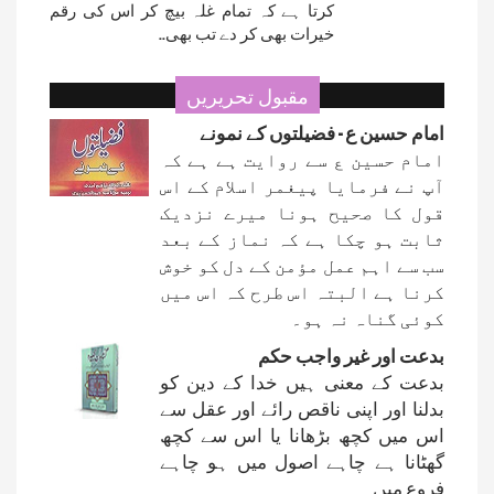
کرتا ہے کہ تمام غلہ بیچ کر اس کی رقم
خیرات بھی کر دے تب بھی..
مقبول تحریریں
امام حسین ع - فضیلتوں کے نمونے
امام حسین ع سے روایت ہے ہے کہ
آپ نے فرمایا پیغمر اسلام کے اس
قول کا صحیح ہونا میرے نزدیک
ثابت ہو چکا ہے کہ نماز کے بعد
سب سے اہم عمل مؤمن کے دل کو خوش
کرنا ہے البتہ اس طرح کہ اس میں
کوئی گناہ نہ ہو۔
بدعت اور غیر واجب حکم
بدعت کے معنی ہیں خدا کے دین کو
بدلنا اور اپنی ناقص رائے اور عقل سے
اس میں کچھ بڑھانا یا اس سے کچھ
گھٹانا ہے چاہے اصول میں ہو چاہے
فروع میں