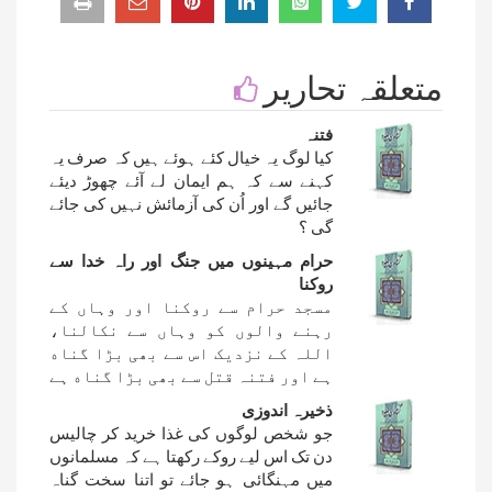
متعلقہ تحاریر
فتنہ
کیا لوگ یہ خیال کئے ہوئے ہیں کہ صرف یہ
کہنے سے کہ ہم ایمان لے آئے چھوڑ دیئے
جائیں گے اور اُن کی آزمائش نہیں کی جائے
گی ؟
حرام مہینوں میں جنگ اور راہ خدا سے
روکنا
مسجد حرام سے روکنا اور وہاں کے
رہنے والوں کو وہاں سے نکالنا،
اللہ کے نزدیک اس سے بھی بڑا گناه
ہے اور فتنہ قتل سے بھی بڑا گناه ہے
ذخیرہ اندوزی
جو شخص لوگوں کی غذا خرید کر چالیس
دن تک اس لیے روکے رکھتا ہے کہ مسلمانوں
میں مہنگائی ہو جائے تو اتنا سخت گناہ