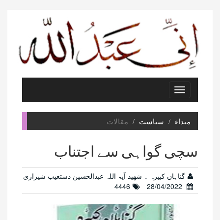
Toggle
navigation
مبداء
سیاست
مقالات
سچی گواہی سے اجتناب
گناہان کبیرہ ۔ شھید آیۃ اللہ عبدالحسین دستغیب شیرازی
4446
28/04/2022