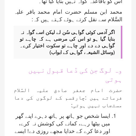
اس کو باقاعدہ گواہ نہیں بنایا گیا تھا۔
محمد ابن مسلم حضرت امام محمد باقر علیہ
السَّلام سے نقل کرتے ہوئے کہتے ہیں کہ:
اگر آدمی کوئی گواہی سُن لے لیکن اسے گواہ نہ
بنایا گیا ہو تو اس کی مرضی ہے کہ چاہے تو
گواہی دے دے اور چاہے تو سکوت اختیار کرے۔
(وسائل الشیعہ، گواہی کے ابواب)
وہ لوگ جن کی دُعا قبول نہیں
ہوتی
حضرت امام جعفر صادق علیہ السَّلام
فرماتے ہیں :چارقسم کے لوگوں کی دعا
مستجاب نہیں ہوتی:
ایسا شخص جو ہاتھ پر ہاتھ دہرے اپنے گھر
میں بیٹھا رہے، کمانے کی کوشش نہ کرے،
اور دعا کرے کے خدایا مجھے روزی دے! ایسے