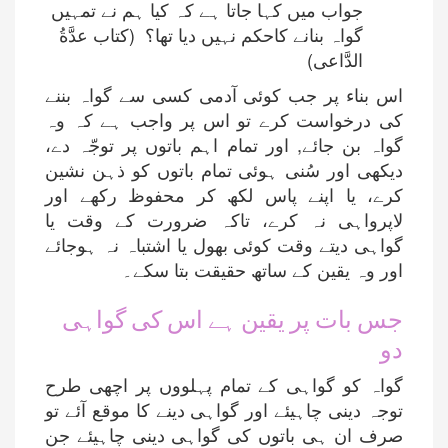
جواب میں کہا جاتا ہے کہ کیا ہم نے تمہیں
گواہ بنانے کاحکم نہیں دیا تھا؟ (کتاب عدَّةُ
الدَّاعی)
اس بناء پر جب کوئی آدمی کسی سے گواہ بننے
کی درخواست کرے تو اس پر واجب ہے کہ وہ
گواہ بن جائے, اور تمام اہم باتوں پر توجّہ دے،
دیکھی اور سُنی ہوئی تمام باتوں کو ذہن نشین
کرے، یا اپنے پاس لکھ کر محفوظ رکھے اور
لاپرواہی نہ کرے، تاکہ ضرورت کے وقت یا
گواہی دیتے وقت کوئی بھول یا اشتباہ نہ ہوجائے
اور وہ یقین کے ساتھ حقیقت بتا سکے۔
جس بات پر یقین ہے اس کی گواہی
دو
گواہ کو گواہی کے تمام پہلووں پر اچھی طرح
توجہ دینی چاہیئے اور گواہی دینے کا موقع آئے تو
صرف ان ہی باتوں کی گواہی دینی چاہیئے جن