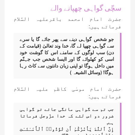
سچّی گواہی چھپانے والے
جضرت امام امحمد باقرعلیہ السَّلام
فرماتے ہیں:
جو شخص گواہی دینے سے پھر جائے گا یا سرے
سے گواہی چھپا لے گا، خدا وند تعالیٰ (قیامت کے
دن) سب لوگوں کے سامنے اس کا گوشت خود
اسی کو کھلوائے گا اور اایسا شخص جب جہنّم
میں داخل ہوگا تو اپنی زبان دانتوں سے کاٹ رہا
ہوگا! (وسائل الشیعہ )
حضرت امام موسٰی کاظم علیہ السَّلام
فرماتے ہیں:
جب تم سے گواہی مانگی جائے تو گواہی
ضرور دو اس لئے کہ خدا عزّوجل فرماتا
ہے,
إِنَّ ٱللَّهَ يَأْمُرُكُمْ أَن تُؤَدُّوا۟ ٱلْأَمَـٰنَـٰتِ