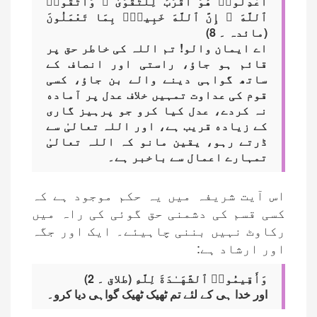
ٱعْدِلُوا۟ هُوَ أَقْرَبُ لِلتَّقْوَىٰ ۖ وَٱتَّقُوا۟
ٱللَّهَ ۚ إِنَّ ٱللَّهَ خَبِيرٌۢ بِمَا تَعْمَلُونَ
(مائدہ ۔ 8)
اے ایمان والو! تم اللہ کی خاطر حق پر
قائم ہو جاؤ، راستی اور انصاف کے
ساتھ گواہی دینے والے بن جاؤ، کسی
قوم کی عداوت تمہیں خلاف عدل پر آماده
نہ کردے، عدل کیا کرو جو پرہیز گاری
کے زیاده قریب ہے، اور اللہ تعالیٰ سے
ڈرتے رہو، یقین مانو کہ اللہ تعالیٰ
تمہارے اعمال سے باخبر ہے۔
اس آیت شریفہ میں یہ حکم موجود ہے کہ
کسی قسم کی دشمنی حق گوئی کی راہ میں
رکاوٹ نہیں بننی چاہیئے۔ ایک اور جگہ
اور ارشاد ہے:
وَأَقِيمُوا۟ ٱلشَّهَـٰدَةَ لِلَّهِ (طلاق ۔ 2)
اور خدا ہی کے لئے تم ٹھیک ٹھیک گواہی دیا کرو۔