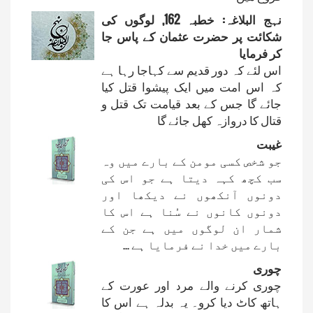
نہج البلاغہ: خطبہ 162, لوگوں کی
شکائت پر حضرت عثمان کے پاس جا
کر فرمایا
اس لئے کہ دور قدیم سے کہاجا رہا ہے
کہ اس امت میں ایک پیشوا قتل کیا
جائے گا جس کے بعد قیامت تک قتل و
قتال کا دروازہ کھل جائے گا
غیبت
جو شخص کسی مومن کے بارے میں وہ
سب کچھ کہہ دیتا ہے جو اس کی
دونوں آنکھوں نے دیکھا اور
دونوں کانوں نے سُنا ہے اس کا
شمار ان لوگوں میں ہے جن کے
بارے میں خدا نے فرمایا ہے ...
چوری
چوری کرنے والے مرد اور عورت کے
ہاتھ کاٹ دیا کرو۔ یہ بدلہ ہے اس کا