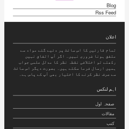
Blog
Rss Feed
اعلان
تمام قارئیں کا اس سائٹ پر دئیے گئے مواد سے
متفق ہونا ضروری نہیں۔ اگر آپ اتفاق نہیں
رکھتے تو اختلافی نقطہ نظر کا مدلل علمی جواب
ہمیں ارسال فرما سکتے ہیں۔ بصورت دیگر اس سائٹ
سے صرف نظر کرنے کا اختیار بھی آپ کے پاس ہے۔
اہم لنکس
صفحہ اول
مقالات
کتب