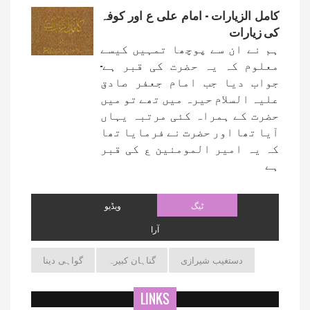
کامل الزیارات - امام علی ع اور کوفہ
کی زیارات
ہم نے ان سے پوچھا تمہیں کیسے
معلوم کہ یہ حضرت کی قبر ہے-
جواب دیا جب امام جعفر صادق
علیہ السلام حیرہ میں تھے تو میں
حضرت کے ہمراہ کئی مرتبہ یہاں
آیا تھا اور حضرت نے فرمایا تھا
کہ یہ امیر المومنین ع کی قبر
ہے
ٹیگ
ویڈیو
آرا
دستغیب شیرازی
گناہان کبیرہ
گواہی دینا
LINKS