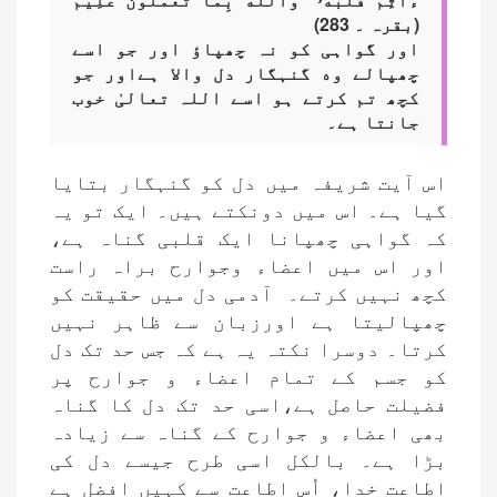
(بقرہ ۔ 283)
اور گواہی کو نہ چھپاؤ اور جو اسے
چھپالے وه گنہگار دل واﻻ ہےاور جو
کچھ تم کرتے ہو اسے اللہ تعالیٰ خوب
جانتا ہے۔
اس آیت شریفہ میں دل کو گنہگار بتایا
گیا ہے۔ اس میں دونکتے ہیں۔ ایک تو یہ
کہ گواہی چھپانا ایک قلبی گناہ ہے،
اور اس میں اعضاء وجوارح براہ راست
کچھ نہیں کرتے۔ آدمی دل میں حقیقت کو
چھپالیتا ہے اورزبان سے ظاہر نہیں
کرتا۔ دوسرا نکتہ یہ ہے کہ جس حد تک دل
کو جسم کے تمام اعضاء و جوارح پر
فضیلت حاصل ہے،اسی حد تک دل کا گناہ
بھی اعضاء و جوارح کے گناہ سے زیادہ
بڑا ہے۔ بالکل اسی طرح جیسے دل کی
اطاعت خدا، اُس اطاعت سے کہیں افضل ہے