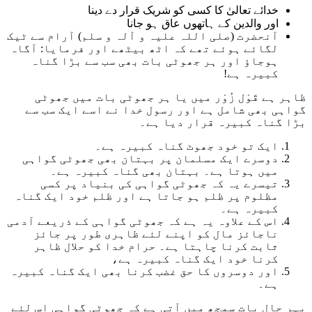
خدائے تعالیٰ کا کسی کو شریک قرار دے دینا
اور والدین کے ہاتھوں عاق ہو جانا
آنحضرت (صلی اللہ علیہ و آلہ و سلم) آرام سے ٹیک
لگائے ہوئے تھے کہ اٹھ بیٹھے اور فرمایا: آگاہ
ہوجاؤ اور ہر جھوٹی بات بھی سب سے بڑا گناہ
کبیرہ ہے!
ظاہر ہے قَوْل زُوْر میں یا ہر جھوٹی بات میں جھوٹی
گواہی بھی شامل ہے اور رسول خدا نے اسے ایک سب سے
بڑا گناہ کبیرہ قرار دیا ہے۔
ایک تو خود جھوٹ گناہ کبیرہ ہے۔
دوسرے ایک مسلمان پر بہتان بھی جھوٹی گواہی
میں ہوتا ہے۔ بہتان بھی گناہ کبیرہ ہے۔
تیسرے یہ کہ جھوٹی گواہی کی بنیاد پر کسی
مظلوم پر ظلم ہو جاتا ہے اور ظلم خود ایک گناہ
کبیرہ ہے۔
اس کے علاوہ یہ ہے کہ جھوٹی گواہی کے ذریعے آدمی
ناجائز مال کو اپنے لئے ظاہری طور پر جائز
ثابت کرنا چاہتا ہے۔ حرام خدا کو حلال ظاہر
کرنا خود ایک گناہ کبیرہ ہے،
اور دوسروں کا حق غضب کرنا بھی ایک گناہ کبیرہ
ہے۔
بہر حال بات سمجھ میں آتی ہے کہ جھوٹی گواہی اس لئے