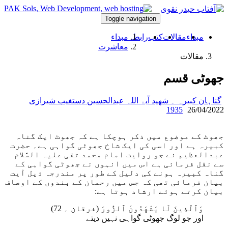
Toggle navigation
مبداء
مقالات
کتب
رابطہ
مبداء
معاشرت
مقالات
جھوٹی قسم
گناہان کبیرہ ۔ شھید آیۃ اللہ عبدالحسین دستغیب شیرازی
1935
26/04/2022
جھوٹ کے موضوع میں ذکر ہوچکا ہے کہ جھوٹ ایک گناہ
کبیرہ ہے اور اسی کی ایک شاخ جھوٹی گواہی ہے۔ حضرت
عبدالعظیم نے جو روایت امام محمد تقی علیہ السَّلام
سے نقل فرمائی ہے اس میں انہوں نے جھوٹی گواہی کے
گناہ کبیرہ ہونے کی دلیل کے طور پر مندرجہ ذیل آیت
بیان فرمائی تھی کہ جس میں رحمان کے بندوں کے اوصاف
بیان کرتے ہوئے ارشاد ہوتا ہے:
وَٱلَّذِينَ لَا يَشْهَدُونَ ٱلزُّورَ (فرقان ۔ 72)
اور جو لوگ جھوٹی گواہی نہیں دیتے