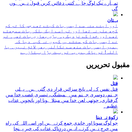
تمہارے نیک لوگ چاہے کتنی دعائیں کریں قبول نہیں ہوں
گی
بہتان
اور اپنے منہ سے ایسی بات کہتے تھے جس کا تم کو
کچھ علم نہ تھا اور تم اسے ایک ہلکی بات سمجھتے
تھے اور خدا کے نزدیک وہ بڑی بھاری بات تھی۔ تم
نے ایسی بات کو سنتے ہی کیوں نہ کہہ دیا کہ
ہمیں ایسی بات منھ سے نکالنی بھی ﻻئق نہیں۔ یا
اللہ! تو پاک ہے، یہ تو بہت بڑا بہتان ہے
مقبول تحریریں
قتل
قتل نفس کے لیے پانچ سزائیں قرار دی گئی ہیں۔ پہلی
جہنم، دوسری جہنم میں ہمیشگی، تیسری غضب خدا میں
گرفتاری، چوتھی لعن خدا میں مبتلا ہونا اور پانچویں عذاب
عظیم۔
زکوة نہ دینا
جو لوگ سونا اور چاندی جمع کرتے ہیں اور اسے اللہ کی راه
میں خرچ نہیں کرتے، انہیں دردناک عذاب کی خبر پہنچا