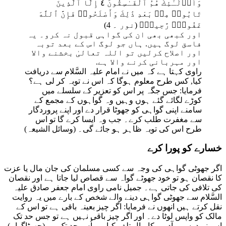
وَأُو۟لَـٰٓئِكَ هُمُ ٱلْفَـٰسِقُونَ ٤ إِلَّا ٱلَّذِينَ
تَابُوا۟ مِنۢ بَعْدِ ذَٰلِكَ وَأَصْلَحُوا۟ فَإِنَّ ٱللَّهَ
غَفُورٌۭ رَّحِيمٌۭ (نور ۔ 4)
اور کبھی بھی ان کی گواہی قبول نہ کرو۔ یہ
فاسق لوگ ہیں. ہاں جو لوگ اس کے بعد توبہ
اور اصلاح کرلیں تو اللہ تعالیٰ بخشنے واﻻ
اور مہربانی کرنے واﻻ ہے.
راوی کہتا ہے کہ میں نے امام علیہ السَّلام سے دریافت
کیا, کس طرح معلوم ہوگا کہ اس نے توبہ کر لی ہے؟
فرمایا: جس جگہ پر اس کو تعزیر کے سلسلے میں
کوڑے لگائے گئے ہوں وہیں وہ گواہوں کے مجمع کے
سامنے اپنی گواہی کو جھوٹا قرار دے اور اپنے پروردگار
سے مغفرت طلب کرے۔ جب وہ ایسا کرے گا تو اس
طرح اس کی توبہ ظاہر ہو جائے گی۔ (وسائل الشیعہ)
خسارے کو پورا کرے
اگر جھوٹی گواہی کی وجہ سے کسی مسلمان کی جان مال یا عزت
کا نقصان ہو تو خود جھوٹے گواہ سے قصاص لیا جاتا ہے اور نقصان
کی تلافی کی جاتی ہے۔ جمیل نامی راوی امام جعفر صادق علیہ
السَّلام سے جھوٹی گواہی دینے والے شخص کے بارے میں یہ روایت
نقل کرتے ہیں انھوں نے فرمایا: اگر چیز بعینہ باقی ہے تو اس کے
مالک کو واپس لوٹا دے۔ اور اگر چیز باقی نہیں ہے تو جس حد تک
اس نے دوسرے آدمی کا مال تلف کیا ہے اُس حد تک وہ (جھوٹاگواہ)