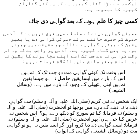
ایک سب سے بڑا گناہ کبیرہ ہے کہ یہ کئی گناہان
کبیرہ کا مجموعہ ہے۔
کسی چیز کا علم ہونے کے بعد گواہی دی جائے
جھوٹی گواہی دینے کے سلسلے میں فرق نہیں ہے کہ آدمی
جھوٹ کو جھوٹ جانتے ہوئے جھوٹی گواہی دے یا بغیر
یقین کے یونہی گواہی دے ڈالے جو حقیقت میں جھوٹی
ہو۔ یہ بھی گناہ کبیرہ ہے۔ آدمی پر واجب ہے کہ وہ اس
وقت گواہی نہ دے جب تک اسے اپنے سچّا ہونے کا یقین نہ
ہو۔ امام جعفر صادق علیہ السَّلام فرماتے ہیں :
اس وقت تک کوئی گواہی مت دو جب تک کہ تمہیں
اس کے بارے میں ایسا یقین حاصل نہ ہو جیسا یقین
تمہیں اپنی ہتھیلی کے وجود کے بارے میں ہے۔ (وسائل
الشیعہ)
ایک شخص نے نبی کریم (صلی اللہ علیہ و آلہ و سلم) سے گواہی
دینے یا نہ دینے کے بارے میں پوچھا تو آنحضرت (صلی اللہ علیہ و آلہ
و سلم) نے فرمایا: کیا تم سورج کو دیکھ رہے ہو؟ اس شخص نے
عرض کیا جی ہاں! پھر آنحضرت (صلی اللہ علیہ و آلہ و سلم) نے
فرمایا: ایسے گواہی دے دیا کرو، اور اگر ایسا یقین نہ ہو تو گواہی
مت دو (وسائل الشیعہ، گواہی کے ابواب)