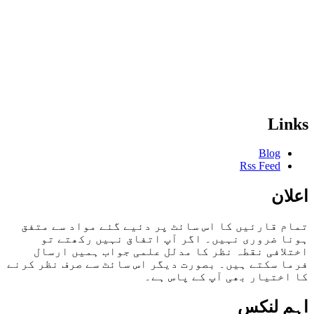
Links
Blog
Rss Feed
اعلان
تمام قارئیں کا اس سائٹ پر دئیے گئے مواد سے متفق
ہونا ضروری نہیں۔ اگر آپ اتفاق نہیں رکھتے تو
اختلافی نقطہ نظر کا مدلل علمی جواب ہمیں ارسال
فرما سکتے ہیں۔ بصورت دیگر اس سائٹ سے صرف نظر کرنے
کا اختیار بھی آپ کے پاس ہے۔
اہم لنکس