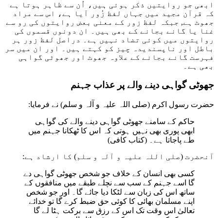
ابھی جو روایتیں ذکر ہوئی ہیں، اُن سے ظاہر ہوتا ہے
کہ قرآن مجید میں جہاں لفظ زُور آیا ہے، اس سے مراد
جھوٹ ہے, جبکہ لفظ زور کے معنی بعض روایتوں کی رو سے
غنا یا گانے بجانے کے بھی ہیں۔ ان دونوں قسموں کی
روایتوں میں کوئی تضاد نہیں ہے۔ دراصل لفظ زور ہر
باطل اور ناپسندیدہ چیز کو کہتے ہیں۔ اور ان میں سر
فہرست گانے بجانے کے علاوہ جھوٹ اور جھوٹی گواہی
بھی ہے۔
جھوٹی گواہی دینے والے پر عذاب جہنم
حضرت رسول اکرم (صلی اللہ علیہ و آلہ و سلم) نے فرمایا:
حاکم کے سامنے جھوٹی گواہی دینے والے کی گواہی
ابھی پوری بھی نہیں ہوتی کہ اس کا ٹھکانا جہنم میں
طے پاجاتا ہے۔ (کتاب کافی)
آنحضرت (صلی اللہ علیہ و آلہ و سلم) کا ارشاد ہے:
کسی بھی انسان کے خلاف جو شخص جھوٹی گواہی دے
گا اسے جہنم کے سب سے نچلے طبقے میں منافقوں کے
ساتھ اس کی زبان سے لٹکا دیا جائے گا۔ اور جو شخص
اپنے مسلمان بھائی کا کوئی حق ضبط کرے گا تو خدائے
تعالیٰ اس وقت تک اس کے رزق سے برکت ہٹا لے گا