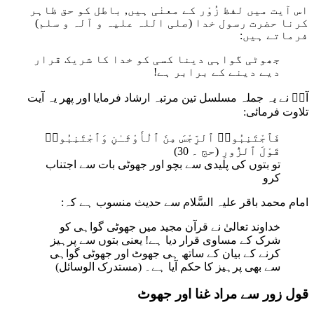
اس آیت میں لفظ زُوْر کے معنٰی ہیں, باطل کو حق ظاہر
کرنا حضرت رسول خدا (صلی اللہ علیہ و آلہ و سلم)
فرماتے ہیں:
جھوٹی گواہی دینا کسی کو خدا کا شریک قرار
دیے دینے کے برابر ہے!
آپؐ نے یہ جملہ مسلسل تین مرتبہ ارشاد فرمایا اور پھر یہ آیت
تلاوت فرمائی:
فَٱجْتَنِبُوا۟ ٱلرِّجْسَ مِنَ ٱلْأَوْثَـٰنِ وَٱجْتَنِبُوا۟
قَوْلَ ٱلزُّورِ (حج ۔ 30)
تو بتوں کی پلیدی سے بچو اور جھوٹی بات سے اجتناب
کرو
امام محمد باقر علیہ السَّلام سے حدیث منسوب ہے کہ:
خداوند تعالیٰ نے قرآن مجید میں جھوٹی گواہی کو
شرک کے مساوی قرار دیا ہے! یعنی بتوں سے پرہیز
کرنے کے بیان کے ساتھ ہی جھوٹ اور جھوٹی گواہی
سے بھی پرہیز کا حکم آیا ہے۔ (مستدرک الوسائل)
قول زور سے مراد غنا اور جھوٹ