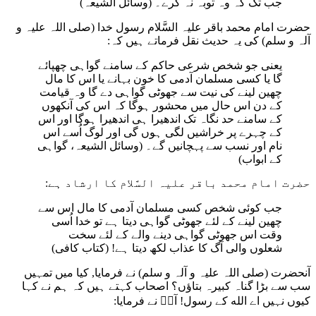
جب تک کہ وہ توبہ نہ کرے۔ (وسائل الشیعہ)
حضرت امام محمد باقر علیہ السَّلام رسول خدا (صلی اللہ علیہ و
آلہ و سلم) کی یہ حدیث نقل فرماتے ہیں کہ:
یعنی جو شخص شرعی حاکم کے سامنے گواہی چھپائے
گا یا کسی مسلمان آدمی کا خون بہانے یا اس کا مال
چھین لینے کی نیت سے جھوٹی گواہی دے گا وہ قیامت
کے دن اس حال میں محشور ہوگا کہ اس کی آنکھوں
کے سامنے حد نگاہ تک اندھیرا ہی اندھیرا ہوگا اور اس
کے چہرے پر خراشیں لگی ہوں گی اور لوگ اُسے اس
نام اور نسب سے پہچانیں گے۔ (وسائل الشیعہ، گواہی
کے ابواب)
حضرت امام محمد باقر علیہ السَّلام کا ارشاد ہے:
جب کوئی شخص کسی مسلمان آدمی کا مال اس سے
چھین لینے کے لئے جھوٹی گواہی دیتا ہے تو خدا اُسی
وقت اس جھوٹی گواہی دینے والے کے لئے سخت
شعلوں والی آگ کا عذاب لکھ دیتا ہے! (کتاب کافی)
آنحضرت (صلی اللہ علیہ و آلہ و سلم) نے فرمایا, کیا میں تمہیں
سب سے بڑا گناہ کبیرہ بتاؤں؟ اصحاب کہتے ہیں کہ ہم نے کہا
کیوں نہیں اے الله کے رسول! آپؐ نے فرمایا: