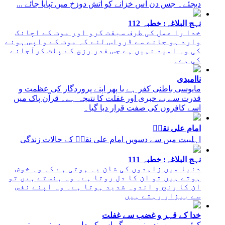
دیجئے۔ جس دن اس خزانے کو آتش دوزخ میں تپایا جائے ...
نہج البلاغہ: خطبہ 112
خدا را عمل کی طرف سبقت کرو اور موت کے اچانک
وارد ہو جانے سے ڈرواس لئے کہ موت کے واپس ہونے
کی وہ امید نہیں ہے جس قدر رزق کے پلٹ کرآجانے
کی ہے۔
ناامیدی
مایوسی باطنی کفر ہے یا پھر اپنے پروردگار کی عظمت و
قدرت سے بے خبری اور غفلت کا نتیجہ ہے۔ قرآن پاک میں
اسے کافروں کی صفت قرار دیا گیا۔
امام علی نقیؑ
اہلبیت میں سے دسویں امام علی نقیؑ کے حالات زندگی
نہج البلاغہ: خطبہ 111
دنیا میں زاہدوں کی شان یہ ہوتی ہے کہ وہ خوش
ہوتے ہیں تو ان کا دل روتا ہے۔ وہ ہنستے ہیں تو
ان کا رنج و اندوہ شدید ہوتا ہے۔ وہ اپنے نفس
سے بیزار رہتے ہیں
خدا کے قہر و غضب سے غفلت
کوئی مومن بندہ نہیں مگر اس کے دل میں دو نور ہوتے ہیں,