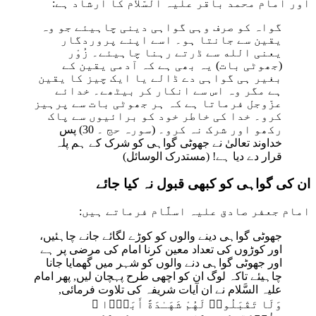
اور امام محمد باقر علیہ السّلام کا ارشاد ہے:
گواہ کو صرف وہی گواہی دینی چاہیئے جو وہ
یقین سے جانتا ہو۔ اسے اپنے پروردگار
یعنی الله سے ڈرتے رہنا چاہیئے۔ زُوْر
(جھوٹی بات) یہ بھی ہے کہ آدمی یقین کے
بغیر ہی گواہی دے ڈالے یا ایک چیز کا یقین
ہے مگر وہ اس سے انکار کر بیٹھے۔ خدائے
عزّوجل فرماتا ہے کہ ہر جھوٹی بات سے پرہیز
کرو۔ خدا کی خاطر خود کو برائیوں سے پاک
رکھو اور شرک نہ کرو۔ (سورہ حج ۔ 30) پس
خداوند تعالیٰ نے جھوٹی گواہی کو شرک کے ہم پلہ
قرار دے دیا ہے! (مستدرک الوسائل)
ان کی گواہی کو کبھی قبول نہ کیا جائے
امام جعفر صادق علیہ اسلَّام فرماتے ہیں:
جھوٹی گواہی دینے والوں کو کوڑے لگائے جانے چاہئیں،
اور کوڑوں کی تعداد معین کرنا امام کی مرضی پر ہے
اور جھوٹی گواہی دنے والوں کو شہر میں گھمایا جانا
چاہیئے تاکہ لوگ ان کو اچھی طرح پہچان لیں, پھر امام
علیہ السَّلام نے ان آیات شریفہ کی تلاوت فرمائی,
وَلَا تَقْبَلُوا۟ لَهُمْ شَهَـٰدَةً أَبَدًۭا ۚ