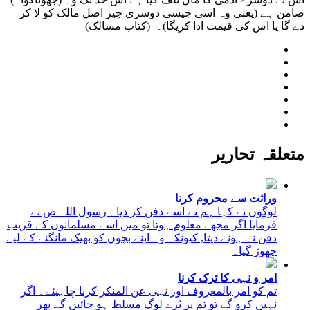
ضامن ہے (یعنی وہ اسی جیسی دوسری چیز اصل مالک کو لا کر
دے گا یا اس کی قیمت ادا کریگا)۔ (کتاب مسالک)
متعلقہ تحاریر
وراثت سے محروم کرنا
لوگوں نے کہا ہم نے اسے دفن کر دیا۔ رسول اللہ ص نے
فرمایا اگر مجھے معلوم ہوتا تو میں اسے مسلمانوں کے قریب
دفن نہ ہونے دیتا, کیونکہ وہ اپنے بچوں کو بھیک مانگنے کے لیے
چھوڑ گیا۔
امر و نہی کا ترک کرنا
تم کو امر بالمعروف اور نہی عن المنکر کرنا چاہیئے۔ اگر
نہیں کرو گے تو تم پر بُرے لوگ مسلط ہو جائیں گے پھر