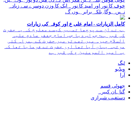
خوف کا نور اور امید کا نور۔ ایک کا وزن دوسرے سے زیادہ
نہیں ہوگا, بلکہ برابر ہوں گے
کامل الزیارات - امام علی ع اور کوفہ کی زیارات
ہم نے ان سے پوچھا تمہیں کیسے معلوم کہ یہ حضرت
کی قبر ہے- جواب دیا جب امام جعفر صادق علیہ
السلام حیرہ میں تھے تو میں حضرت کے ہمراہ کئی
مرتبہ یہاں آیا تھا اور حضرت نے فرمایا تھا کہ
یہ امیر المومنین ع کی قبر ہے
ٹیگ
ویڈیو
آرا
جھوٹی قسم
گناہان کبیرہ
دستغیب شیرازی