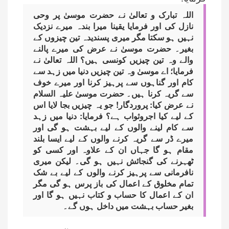
اللہ تبارک و تعالیٰ نے حضرت موسیٰ پر وحی
نازل کی اور فرمایا یقینا میرا بندہ میرے نزدیک
نہیں ہو سکتا مگر میری پسندیدہ تین چیزوں کے
بغیر۔ حضرت موسیٰ نے عرض کی میرے پالنے
والے وہ تین چیزیں کونسی ہیں؟ اللہ تعالیٰ نے
فرمایا؛ اے موسیٰ وہ تین چیزیں دنیا میں زہد سے
کام اور گناہوں سے پرہیز کرنا اور میرے خوف
سے گریہ کرنا ہیں۔ حضرت موسیٰ علیہ السلام
نے عرض کیا: پروردگار! جو یہ چیزیں بجا لایا اس
کے لیے کیا اجروثواب ہے؟ فرمایا: دنیا میں زہد
سے کام لینے والوں کے لیے بہشت ہو گی اور
میرے ڈر سے گریہ کرنے والوں کے لیے ایسا بلند
مقام ہو گا جہاں ان کے علاوہ اور کسی کو
ٹھہرنے کی گنجائش نہیں ہو گی۔ لیکن میری
نافرمانی سے پرہیز کرنے والوں کے لیے بے شک
تمام مخلوق کے اعمال کی باز پرس ہو گی مگر
ان کے اعمال کا حساب و کتاب نہیں ہو گا اور
بغیر حساب بہشت میں داخل ہوں گے۔