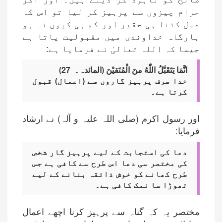
حرام چیزوں سے پرہیز کر لیا تو اس کا
عمل کتنا ہی حقیر اور کم ہی کیوں نہ ہو
بارگاہ خداوندی میں مقبولیت پاتا ہے
جیسا کہ اللہ تعالیٰ نے فرمایا ہے:
انَّمَا یَتَقَبَّلُ اللّٰهُ منَ الْمُتَقیْنَ (المائدہ۔ 27)
خدا صرف پرہیز گاروں سے (اعمال) قبول
کرتا ہے۔
اور رسول اکرم (صلی اللہ علیہ و آلہ) نے ارشاد
فرمایا:
دعا کی استجابت کے لیے پرہیز گار شخص
کی مختصر سی دعا اس طرح سے کافی ہے جس
طرح کھانے کو خوش ذائقہ بنانے کے لیے
تھوڑا سا نمک کافی ہے۔
مختصر یہ کہ گناہ سے پرہیز کرنا اچھے اعمال