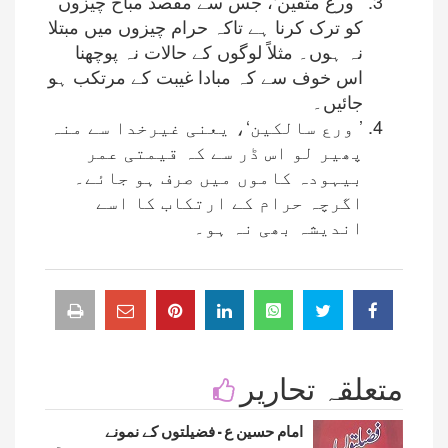
’ ورع متقین‘، جس سے مقصد مباح چیزوں
کو ترک کرنا ہے تاکہ حرام چیزوں میں مبتلا
نہ ہوں۔ مثلاً لوگوں کے حالات نہ پوچھنا
اس خوف سے کہ مبادا غیبت کے مرتکب ہو
جائیں۔
’ ورع سالکین‘، یعنی غیرخدا سے منہ
پھیر لو اس ڈر سے کہ قیمتی عمر
بیہودہ کاموں میں صرف ہو جائے۔
اگرچہ حرام کے ارتکاب کا اسے
اندیشہ بھی نہ ہو۔
متعلقہ تحاریر
امام حسین ع - فضیلتوں کے نمونے