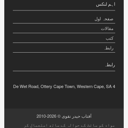
اہم لنکس
صفحہ اول
مقالات
کتب
رابطہ
رابطہ
4 De Wet Road, Ottery Cape Town, Western Cape, SA
آفتاب حیدر نقوی
©
2026-2010
مواد کو سائٹ کے حوالہ کے ساتھ استعمال کر