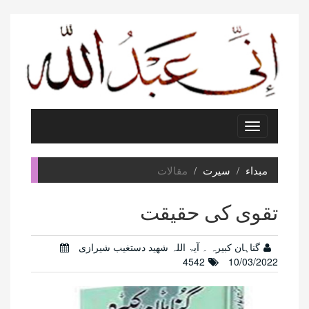
Toggle
navigation
مبداء
سیرت
مقالات
تقوی کی حقیقت
گناہان کبیرہ ۔ آیۃ اللہ شھید دستغیب شیرازی
4542
10/03/2022