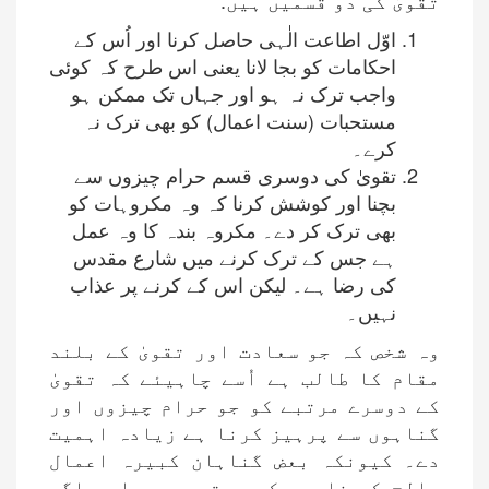
تقویٰ کی دو قسمیں ہیں:
اوّل اطاعت الٰہی حاصل کرنا اور اُس کے
احکامات کو بجا لانا یعنی اس طرح کہ کوئی
واجب ترک نہ ہو اور جہاں تک ممکن ہو
مستحبات (سنت اعمال) کو بھی ترک نہ
کرے۔
تقویٰ کی دوسری قسم حرام چیزوں سے
بچنا اور کوشش کرنا کہ وہ مکروہات کو
بھی ترک کر دے۔ مکروہ بندہ کا وہ عمل
ہے جس کے ترک کرنے میں شارع مقدس
کی رضا ہے۔ لیکن اس کے کرنے پر عذاب
نہیں۔
وہ شخص کہ جو سعادت اور تقویٰ کے بلند
مقام کا طالب ہے اُسے چاہیئے کہ تقویٰ
کے دوسرے مرتبے کو جو حرام چیزوں اور
گناہوں سے پرہیز کرنا ہے زیادہ اہمیت
دے۔ کیونکہ بعض گناہان کبیرہ اعمال
صالح کو نابود کر دیتے ہیں۔ اور اگر