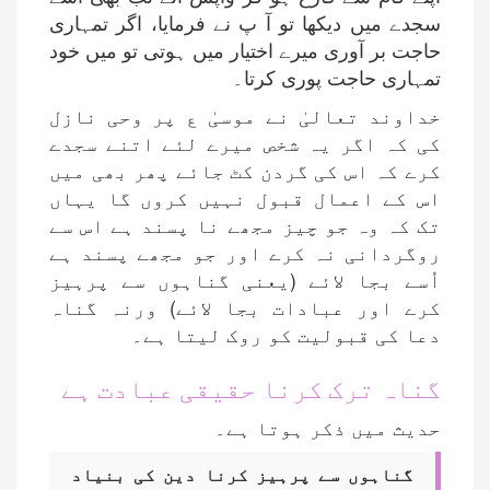
سجدے میں دیکھا تو آ پ نے فرمایا، اگر تمہاری
حاجت بر آوری میرے اختیار میں ہوتی تو میں خود
تمہاری حاجت پوری کرتا۔
خداوند تعالیٰ نے موسیٰ ع پر وحی نازل
کی کہ اگر یہ شخص میرے لئے اتنے سجدے
کرے کہ اس کی گردن کٹ جائے پھر بھی میں
اس کے اعمال قبول نہیں کروں گا یہاں
تک کہ وہ جو چیز مجھے نا پسند ہے اس سے
روگردانی نہ کرے اور جو مجھے پسند ہے
اُسے بجا لائے (یعنی گناہوں سے پرہیز
کرے اور عبادات بجا لائے) ورنہ گناہ
دعا کی قبولیت کو روک لیتا ہے۔
گناہ ترک کرنا حقیقی عبادت ہے
حدیث میں ذکر ہوتا ہے۔
گناہوں سے پرہیز کرنا دین کی بنیاد