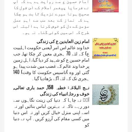
امام حسین ع سے روایت ہے ہے کہ آپ
نے فرمایا پیغمر اسلام کے اس قول کا
صحیح ہونا میرے نزدیک ثابت ہو چکا
ہے کہ نماز کے بعد سب سے اہم عمل
مؤمن کے دل کو خوش کرنا ہے البتہ اس
طرح کہ اس میں کوئی گناہ نہ ہو۔
امام زين العابدين ع کی زندگی
خدا وند عالم اس امر (يعنی حکومت اہلبيت
ع) کے لئے 70 ہجری معين کر چکا تھا, جب
امام حسين ع کو شہيد کر ديا گيا، اہل زمين
پر خدا وند عالم کے غضب ميں شدت پيدا ہو
گئی اور وه )تاسيس حکومت کا وقت) 140
ہجری تک کے لئے آگے بڑھاديا گيا۔
نہج البلاغہ: خطبہ 158, حمد باری تعالی,
خوف و رجا, انبیاء کی زندگی
آپؐ نے چاہا کہ دنیا کی زینت نگاہوں سے
دور رہے تاکہ نہ بہترین لباس بنائیں اور نہ
اسے اپنی منزل خیال کریں اور نہ اس دنیا
میں کسی مقام کی آرزو کریں۔ آپ نے دنیا
کو