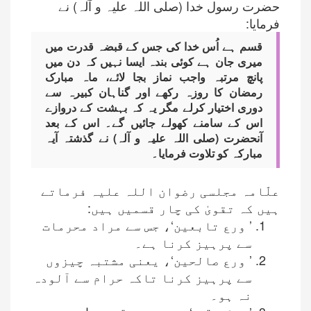
حضرت رسول خدا (صلی اللہ علیہ و آلہ) نے
فرمایا:
قسم ہے اُس خدا کی جس کے قبضہ قدرت میں
میری جان ہے کوئی بندہ ایسا نہیں کہ دن میں
پانچ مرتبہ واجب نماز بجا لائے، ماہ مبارک
رمضان کا روزہ رکھے اور گناہان کبیرہ سے
دوری اختیار کرلے مگر یہ کہ بہشت کے دروازے
اس کے سامنے کھولے جائیں گے۔ اس کے بعد
آنحضرت (صلی اللہ علیہ و آلہ) نے گذشتہ آیہ
مبارکہ کو تلاوت فرمایا۔
علّامہ مجلسی رضوان اللہ علیہ فرماتے
ہیں کہ تقویٰ کی چار قسمیں ہیں:
’ ورع تابعین‘، جس سے مراد محرمات
سے پرہیز کرنا ہے۔
’ ورع صالحین‘، یعنی مشتبہ چیزوں
سے پرہیز کرنا تاکہ حرام سے آلودہ
نہ ہو۔