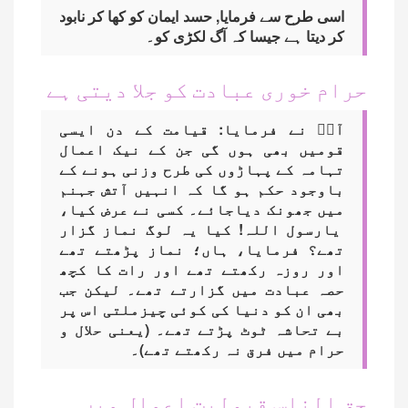
اسی طرح سے فرمایا, حسد ایمان کو کھا کر نابود
کر دیتا ہے جیسا کہ آگ لکڑی کو۔
حرام خوری عبادت کو جلا دیتی ہے
آپؐ نے فرمایا: قیامت کے دن ایسی
قومیں بھی ہوں گی جن کے نیک اعمال
تہامہ کے پہاڑوں کی طرح وزنی ہونے کے
باوجود حکم ہو گا کہ انہیں آتش جہنم
میں جھونک دیاجائے۔ کسی نے عرض کیا،
یارسول اللہ! کیا یہ لوگ نماز گزار
تھے؟ فرمایا، ہاں؛ نماز پڑھتے تھے
اور روزہ رکھتے تھے اور رات کا کچھ
حصہ عبادت میں گزارتے تھے۔ لیکن جب
بھی ان کو دنیا کی کوئی چیزملتی اس پر
بے تحاشہ ٹوٹ پڑتے تھے۔ (یعنی حلال و
حرام میں فرق نہ رکھتے تھے)۔
حق الناس قبولیت اعمال میں