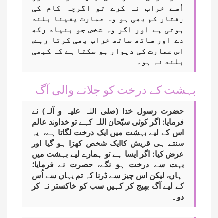
اُسے خراب نہ کرے تو اگرچہ کام کی
رفتار کم بھی ہو وہ عمارت یقینا بلند
ہوتی ہے اور اگر وہ شخص جو بنیاد رکھ
دے اور ساتھ ساتھ خراب بھی کرتا رہے,
اس عمارت کی دیوار ہو سکتا ہے کہ کبھی
بلند نہ ہو۔
بہشت کے درخت کو جلانے والی آگ
حضرت رسول خدا (صلی اللہ علیہ و آلہ) نے
فرمایا: اگر کوئی سبّحان اللہ کہے تو خداوند عالم
اس کے لیے بہشت میں ایک درخت لگاتا ہے، یہ
سنتے ہی قریش کاایک شخص کھڑا ہو گیا اور
عرض کیا: اگر ایسا ہے تو ہمارے لیے بہشت میں
بہت سے درخت ہو نگے، حضرت نے فرمایا؛
ہاں، لیکن اس چیز سے ڈرنا کہ تم یہاں سے اُس
کے لیے آگ بھیج کر کہیں سب کو خاکستر نہ کر
دو۔