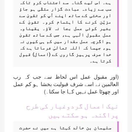
ہے۔ اس لیے گناہ سے اجتناب کرو تاکہ
سب سے زیادہ عبادت گزار متقّی ہو جاؤ
اور سختی کے ساتھ اپنے آپ کو تقویٰ سے
مزیّن کرنے کا اہتمام کرو۔ تقویٰ کے
بغیر کوئی عمل بجا نہ لاؤ۔ یقیناوہ
عمل مقبول الٰہی ہے، جس کے ساتھ تقویٰ
ہو اگرچہ عمل مقدار میں کم ہی کیوں نہ
ہو، جیسا کہ اللہ تعالیٰ فرماتا ہے کہ
خدا صرف پرہیز گاروں کے (اعمال) قبول
کرتا ہے۔
(اور مقبول عمل اس لحاظ سے جب کہ رب
العالمین نے اسے شرف قبولیت بخشا ہو کم عمل
اور چھوٹا عمل نہیں کہا جا سکتا۔)
نیک اعمال گردوغبار کی طرح
پراگندہ ہو سکتے ہیں
سلیمان بن خالد کہتا ہے میں نے حضرت