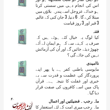
اس کی انجام دہی میں سستی کرتا
ہو خدائے عزوجل اسے پندرہ بلاؤں میں
مبتلا کرے گا۔ 6 دنیا, 3 جان کنی کے عالم,
3 قبر اور 3 روز قیامت
فتنہ
کیا لوگ یہ خیال کئے ہوئے ہیں کہ
صرف یہ کہنے سے کہ ہم ایمان لے آئے
چھوڑ دیئے جائیں گے اور اُن کی آزمائش
نہیں کی جائے گی ؟
ناامیدی
مایوسی باطنی کفر ہے یا پھر اپنے
پروردگار کی عظمت و قدرت سے بے
خبری اور غفلت کا نتیجہ ہے۔ قرآن
پاک میں اسے کافروں کی صفت قرار
دیا گیا۔
ماہ رجب ۔ فضیلتیں اور اعمال
ماہ رجب میری امت کے لئے استغفار کا