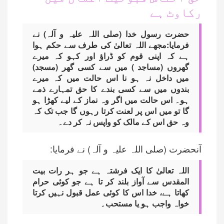
رکاوٹ ہے
حضرت رسول خدا (صلی اللہ علیہ و آلہ) نے
فرمایا:مجھے اللہ تعالیٰ کی طرف سے حکم ہوا
ہے کہ اپنی قوم کو ڈراؤ اور کہو کہ میرے
گھروں (مساجد ) میں سے کسی گھر (مسجد)
میں داخل نہ ہو نا اس حالت میں کہ میرے
بندوں میں سے کسی بندے کا حق تمہارے ذمے
ہو۔ اس حالت میں اگر وہ نماز کے لیے کھڑا ہو
گا تو میں اس پر لعنت کرتا رہوں گا جب تک کہ
وہ حق اس کے مالک کو واپس نہ کر دے۔
آنحضرت (صلی اللہ علیہ و آلہ) نے فرمایا:
اللہ تعالیٰ کا ایک فرشتہ ہے جو ہر رات بیت
المقدس سے آواز بلند کر تا ہے جو کوئی حرام
کھاتا ہے، خدا اس کا کوئی عمل قبول نہیں کرتا
خواہ واجب ہو یا مستحب۔