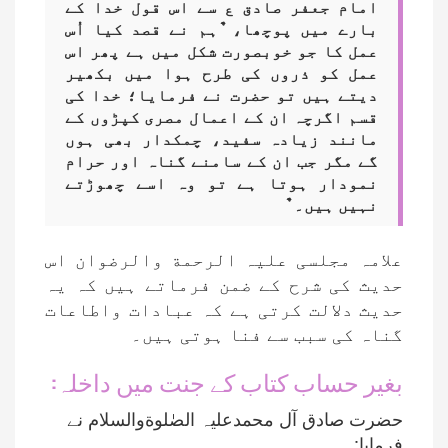
امام جعفر صادق ع سے اس قول خدا کے
بارے میں پوچھا، ٌہم نے قصد کیا اُس
عمل کا جو خوبصورت شکل میں ہے پھر اس
عمل کو ذروں کی طرح ہوا میں بکھیر
دیتے ہیں تو حضرت نے فرمایا؛ خدا کی
قسم اگرچہ ان کے اعمال مصری کپڑوں کے
مانند زیادہ سفید، چمکدار بھی ہوں
گے مگر جب ان کے سامنے گناہ اور حرام
نمودار ہوتا ہے تو وہ اسے چھوڑتے
نہیں ہیں۔ ٌ
علامہ مجلسی علیہ الرحمة والرضوان اس
حدیث کی شرح کے ضمن فرماتے ہیں کہ یہ
حدیث دلالت کرتی ہے کہ عبادات واطاعات
گناہ کی سبب سے فنا ہوتی ہیں۔
بغیر حساب کتاب کے جنت میں داخلہ:
حضرت صادق آل محمدعلیہ الصٰلوةوالسلام نے
فرمایا: