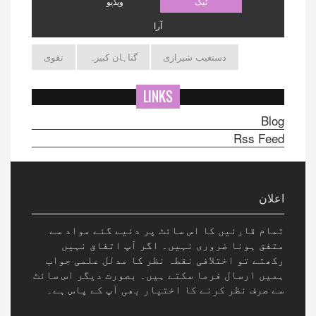
ٹیگ
ویڈیو
آرا
دستغیب شیرازی
گناہان کبیرہ
تقوی
LINKS
Blog
Rss Feed
اعلان
تمام قارئیں کا اس سائٹ پر دئیے گئے مواد سے
متفق ہونا ضروری نہیں۔ اگر آپ اتفاق نہیں
رکھتے تو اختلافی نقطہ نظر کا مدلل علمی جواب
ہمیں ارسال فرما سکتے ہیں۔ بصورت دیگر اس سائٹ
سے صرف نظر کرنے کا اختیار بھی آپ کے پاس ہے۔