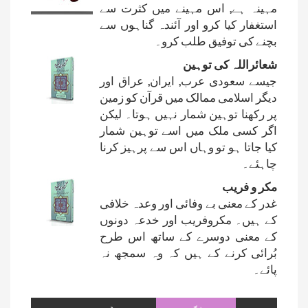
مہینہ ہے, اس مہینے میں کثرت سے
استغفار کیا کرو اور آئندہ گناہوں سے
بچنے کی توفیق طلب کرو۔
شعائراللہ کی توہین
جیسے سعودی عرب, ایران, عراق اور
دیگر اسلامی ممالک میں قرآن کو زمین
پر رکھنا توہین شمار نہیں ہوتا۔ لیکن
اگر کسی ملک میں اسے توہین شمار
کیا جاتا ہو تو وہاں اس سے پرہیز کرنا
چاہئے۔
مکر و فریب
غدر کے معنی بے وفائی اور وعدہ خلافی
کے ہیں۔ مکروفریب اور خدعہ دونوں
کے معنی دوسرے کے ساتھ اس طرح
بُرائی کرنے کے ہیں کہ وہ سمجھ نہ
پائے۔