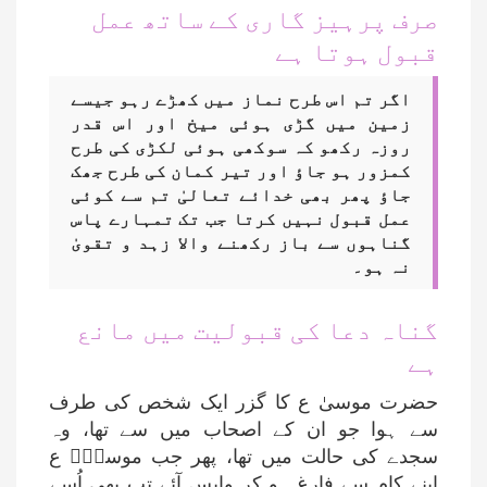
صرف پرہیز گاری کے ساتھ عمل
قبول ہوتا ہے
اگر تم اس طرح نماز میں کھڑے رہو جیسے
زمین میں گڑی ہوئی میخ اور اس قدر
روزہ رکھو کہ سوکھی ہوئی لکڑی کی طرح
کمزور ہو جاؤ اور تیر کمان کی طرح جھک
جاؤ پھر بھی خدائے تعالیٰ تم سے کوئی
عمل قبول نہیں کرتا جب تک تمہارے پاس
گناہوں سے باز رکھنے والا زہد و تقویٰ
نہ ہو۔
گناہ دعا کی قبولیت میں مانع
ہے
حضرت موسیٰ ع کا گزر ایک شخص کی طرف
سے ہوا جو ان کے اصحاب میں سے تھا، وہ
سجدے کی حالت میں تھا، پھر جب موسیٰؑ ع
اپنے کام سے فارغ ہو کر واپس آئے تب بھی اُسے