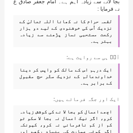
بجا لانے سے زیادہ اہم ہے۔ امام جعفر صادق ع
نے فرمایا :
لقمہ حرام کا نہ کھانا اللہ تعالیٰ کے
نزدیک اُس کی خوشنودی کے لیے دو ہزار
رکعت مستحبی نماز پڑھنے سے زیادہ
بہتر ہے۔
آپؑ ہی سے روایت ہے:
ایک درہم اس کے مالک کو واپس کر دینا
خداوندعالم کے نزدیک ستّر حج مقبول
کے برابر ہے۔
ایک اور جگہ فرماتے ہیں:
اچھے اعمال کو بجا لا نے کی کوشش زیادہ
کرو، اگر نیک اعمال نہ بجا لا سکو تو
کم از کم نافرمانی نہ کرو، کیونکہ
اگر کوئی عمارت کی بنیاد رکھے اور