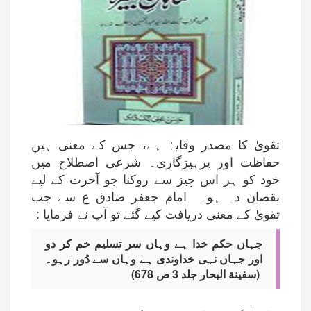
تقویٰ کا مصدر وقایہٰ ہے، جس کے معنی ہیں
حفاظت اور پرہیزگاری۔ شرعی اصطلاح میں
خود کو ہر اس چیز سے روکنا جو آخرت کے لیے
نقصان دہ ہو۔ امام جعفر صادق ع سے جب
تقویٰ کے معنی دریافت کیے گئے تو آپ نے فرمایا :
جہاں حکم خدا ہے وہاں سر تسلیم خم کر دو
اور جہاں نہی خداوندی ہے وہاں سے دُور رہو۔
(سفینة البحار جلد 3 ص 678)