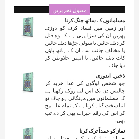
مقبول تحریریں
مسلمانوں کے ساتھ جنگ کرنا
اور زمین میں فساد کرنے کو دوڑتے
پھریں ان کی سزا یہی ہے کہ وه قتل
کر دیئے جائیں یا سولی چڑھا دیئے جائیں
یا مخالف جانب سے ان کے ہاتھ پاؤں
کاٹ دیئے جائیں، یا انہیں جلاوطن کر
دیا جائے
ذخیرہ اندوزی
جو شخص لوگوں کی غذا خرید کر
چالیس دن تک اس لیے روکے رکھتا ہے
کہ مسلمانوں میں مہنگائی ہو جائے تو
اتنا سخت گناہ کرتا ہے کہ تمام غلہ بیچ
کر اس کی رقم خیرات بھی کر دے تب
بھی..
نماز کو عمداً ترک کرنا
جو اپنی نماز کو سبک سمجھتا ہو اور