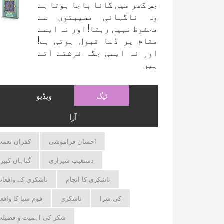
جس گھر میں گانا باجا ہوتا ہے
وہ ناگہانی مصیبتوں سے
محفوظ نہیں رہتا! اور نہ ایسے
مقام پر دُعا قبول ہوتی ہے!
اور نہ ایسی جگہ فرشتے آتے
ہیں
ٹیگ
ویڈیو
آرا
احسان فراموشی
کفران نعم
دستغیب شیرازی
گناہان کبیر
ناشکری کا انجام
ناشکری کے واقعا
کی سزا
ناشکری
قوم سبا کا واقع
شکر کی اہمیت و فضیل