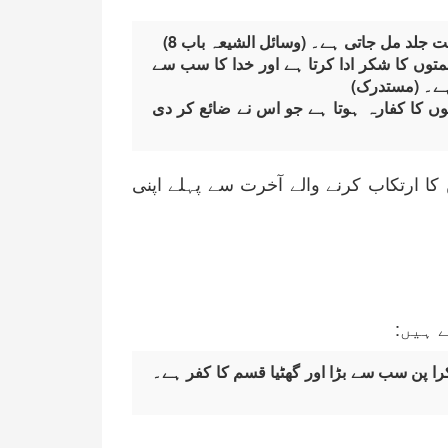
 جلد مل جاتی ہے۔ (وسائل الشیعہ باب 8)
متوں کا شکر ادا کرتا ہے اور خدا کا سب سے
ہے۔ (مستدرک)
توں کا کفارہ ہوتا ہے جو اس نے ضائع کر دی
3 گناہ ایسے ہیں جن کا ارتکاب کرنے والے آخرت سے پہلے اپنی
 ہیں:
 پن سب سے بڑا اور گھٹیا قسم کا کفر ہے۔