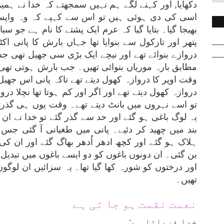
دکھایا, اور کہنے لگے ہم نہیں سمجھتے کہ خدا نے ہم
اسی کی دی ہوئی ہیں تو اس سے کہیے کہ وہ واپس ل
بھیجا گیا۔ بتایا گیا کہ عرم ایک پشتے کا نام ہے جو س
پتھر اور تارکول سے بنوایا تھا جہاں بارش کا پانی اک
دروازے بنوائے تھے اور نیچے ایک بڑی سی جھیل تھی ج
مطابق بارہ موریاں بنوائی تھیں۔ جب بارش ہوتی تھی اس
وقت اوپر کا دروازہ کھول دیتے تھے تاکہ پانی اس جھیل م
دروازہ کھول دیتے تھے اور اگر اور کم ہوتا تھا نچلا درو
تو اسے نہروں میں بانٹ دیتے تھے۔ وقت یوں ہی گذرتا 
یہ لوگ باغی ہو گئے اور حد سے گذر گئے تو خدا نے ان
بند میں چھید کر دئیے۔ پانی میں طغیانی آ گئی جس
ہلاک ہو گئے اور کچھ ادھر اُدھر بھاگ گئے اور ان 
بن گئی۔ ان دونوں باغوں کو دو ایسے باغوں میں تبدیل ک
اور درختوں کو شورہ کھا گیا تھا۔ یہ سزائیں ان لو
تھیں۔
نعمت نقمت ہو جا تی ہے
خدا فرماتا ہے: