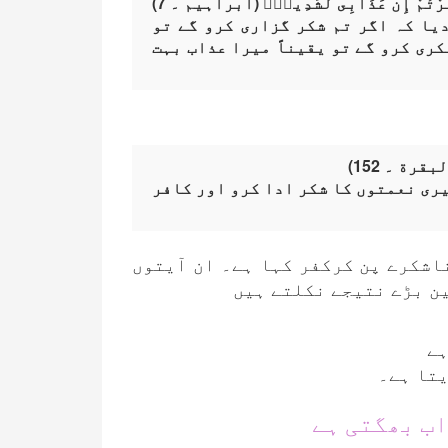
ن كَفَرْتُمْ إِنَّ عَذَابِى لَشَدِيدٌۭ (ابراہیم ۔ 7)
یا کہ اگر تم شکر گزاری کرو گے تو
ری کرو گے تو یقیناً میرا عذاب بہت
بقرة ۔ 152)
ری نعمتوں کا شکر ادا کرو اور کافر
ناشکرے پن کرکفر کہا ہے۔ ان آیتوں
ین بڑے نتیجے نکلتے ہیں
ہے
یتا ہے۔
اب بھگتی ہے