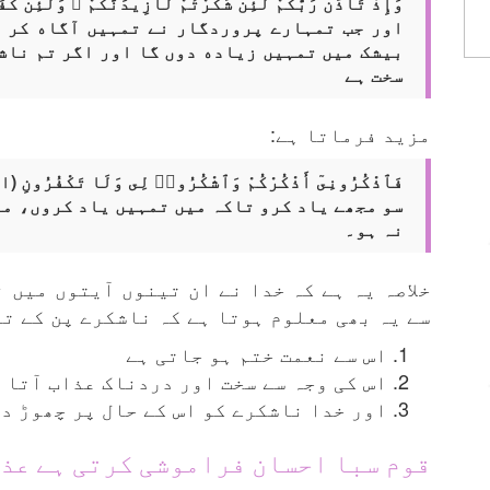
وَإِذْ تَأَذَّنَ رَبُّكُمْ لَئِن شَكَرْتُمْ لَأَزِيدَنَّكُمْ ۖ وَلَئِ
اور جب تمہارے پروردگار نے تمہیں آگاه کر د
بیشک میں تمہیں زیاده دوں گا اور اگر تم ناشک
سخت ہے
مزید فرماتا ہے:
فَٱذْكُرُونِىٓ أَذْكُرْكُمْ وَٱشْكُرُوا۟ لِى وَلَا تَكْفُرُونِ (ال
سو مجھے یاد کرو تاکہ میں تمہیں یاد کروں، می
نہ ہو۔
خلاصہ یہ ہے کہ خدا نے ان تینوں آیتوں میں 
سے یہ بھی معلوم ہوتا ہے کہ ناشکرے پن کے ت
اس سے نعمت ختم ہو جاتی ہے
اس کی وجہ سے سخت اور دردناک عذاب آتا 
اور خدا ناشکرے کو اس کے حال پر چھوڑ د
قوم سبا احسان فراموشی کرتی ہے عذ