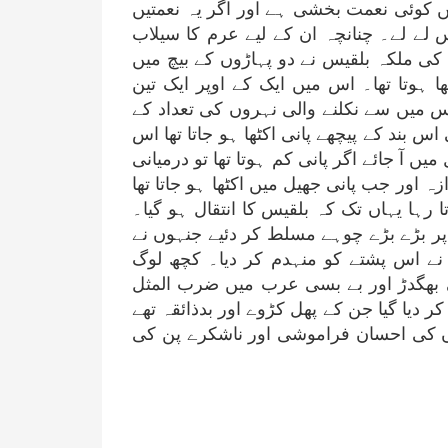
یں کوئی نعمت بخشی ہے اور اگر یہ نعمتیں
ے لے۔ چنانچہ ان کے لیے عرم کا سیلاب
با کی ملکہ بلقیس نے دو پہاڑوں کے بیچ میں
ٹھا ہوتا تھا۔ اس میں ایک کے اوپر ایک تین
س میں سے نکلنے والی نہروں کی تعداد کے
 بند کے پیچھے پانی اکٹھا ہو جاتا تھا اس
یں آ جائے اگر پانی کم ہوتا تھا تو درمیانی
ازہ اور جب پانی جھیل میں اکٹھا ہو جاتا تھا
رہا یہاں تک کہ بلقیس کا انتقال ہو گیا۔
 پر بڑے بڑے چوہے مسلط کر دئیے جنہوں نے
 نے اس پشتے کو منہدم کر دیا۔ کچھ لوگ
کی بھگدڑ اور بے بسی عرب میں ضرب المثل
ر دیا گیا جن کے پھل کڑوے اور بدذائقہ تھے
گوں کی احسان فراموشی اور ناشکرے پن کی