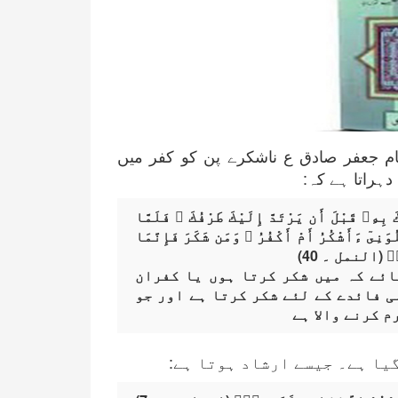
ام جعفر صادق ع ناشکرے پن کو کفر میں
دہراتا ہے کہ:
هِۦ قَبْلَ أَن يَرْتَدَّ إِلَيْكَ طَرْفُكَ ۚ فَلَمَّا
َنِىٓ ءَأَشْكُرُ أَمْ أَكْفُرُ ۖ وَمَن شَكَرَ فَإِنَّمَا
ٌۭ (النمل ۔ 40)
ائے کہ میں شکر کرتا ہوں یا کفران
ی فائدے کے لئے شکر کرتا ہے اور جو
 کرنے والا ہے
یا ہے۔ جیسے ارشاد ہوتا ہے: