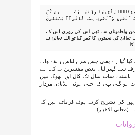
ئِنَّةًۭ يَأْتِيهَا رِزْقُهَا رَغَدًۭا مِّن كُلِّ
اسَ ٱلْجُوعِ وَٱلْخَوْفِ بِمَا كَانُوا۟ يَصْنَعُونَ
ے امن واطمینان سے تھی اس کی روزی اس کے
لیٰ کی نعمتوں کا کفر کیا تو اللہ تعالیٰ نے
کا
کیا گیا ہے یعنی جس طرح لباس پہننے والے
رف سے گھیر لیا۔ بعض مفسرین نے کہا ہے
باشندے سات سال تک کال اور بھوک میں
لت ہو گئی تھی کہ جلی ہوئی ہڈیاں، مردار
 ہیں کی تشریح کرتے ہوئے فرماتے ہیں کہ
(معانی الاخبار)
روایات