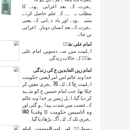
ہجرت کے بعد اعرابی ہونے کا
مطلب یہ ہے کہ علم حاصل کرنے,
متنبہ ہونے اور یاد دہانی کے یعنی
ہجرت کے بعد انسان دوبارہ اعرابی
بن جائے
امام علی نقیؑ
اہلبیت میں سے دسویں امام علی
نقیؑ کے حالات زندگی
امام زين العابدين ع کی زندگی
خدا وند عالم اس امر (يعنی حکومت
اہلبيت ع) کے لئے 70 ہجری معين کر
چکا تھا, جب امام حسين ع کو شہيد
کر ديا گيا، اہل زمين پر خدا وند عالم
کے غضب ميں شدت پيدا ہو گئی اور
وه )تاسيس حکومت کا وقت) 140
ہجری تک کے لئے آگے بڑھاديا گيا۔
رسولﷲؐ اور امیرالمومنین امام