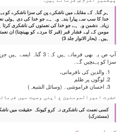
ہر گناہ کے مقابلے میں ناشکرے پن کی سزا ناشکرے کو بہت
خدا کا سب سے پیارا بندہ وہ ہے جو خدا کی دی ہوئی نع
زیادہ دشمن وہ ہے جو خدا کی نعمتوں کی ناشکری کرتا 
مومن کے لیے فشار قبر (قبر کا مردے کو بھینچنا) ان نعم
ہیں۔ (بحار الانوار جلد 3)
آپ ص یہ بھی فرماتے ہیں کہ: 
سزا کو پہنچیں گے۔
والدین کی نافرمانی،
لوگوں پر ظلم
احسان فراموشی۔ (وسائل الشیعہ)
حضرت امیرالمومنین ع اپنی وصیت میں فرماتے
کسی نعمت کی ناشکری نہ کرو کیونکہ حقیقت میں ناشکرا
(مستدرک)