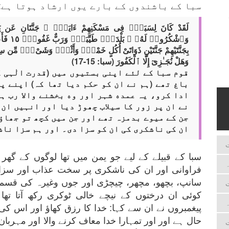
سبا کے باشندوں کے بارے یوں ارشاد ہوتا ہے:
لَقَدْ كَانَ لِسَبَإٍۢ فِى مَسْكَنِهِمْ ءَايَةٌۭ ۖ جَنَّتَانِ عَن
وَٱشْكُرُ
وَهَلْ نُجَـٰزِىٓ إِلَّا ٱلْكَفُورَ (سبا: 15-17)
قوم سبا کے لئے اپنی بستیوں میں (قدرت الٰہی 
باغ تھے (ہم نے ان کو حکم دیا تھا کہ) اپنے پ
ادا کرو، یہ عمده شہر اور وه بخشنے واﻻ رب ہے
نے ان پر زور کا سیلاب چھوڑ دیا اور انہیں ان
جن کے میوے بدمزہ تھے اور جن میں کچھ تو جھاؤ
ان کی ناشکری کی ان کو سزا دی۔ اور ہم سزا ناش
ت
سبا کے قبیلے کے لیے جو یمن میں تھا لوگوں کے گ
ہ
فراوانی اور ان کی ناشکری پر سخت عذاب اور سزا
سانپ، بچھو، مچھر، چیچڑی اور جوں وغیرہ کی قسم سے 
ت
کوئی ان درختوں کے نیچے خالی ٹوکری رکھ آتا تھا
ہ
پیغمبروں نے ان سے کہا: خدا کا رزق کھاؤ اور اس ک
حال ہے اور اور تمہارا خدا معاف کرنے والا اور مہرب
ت