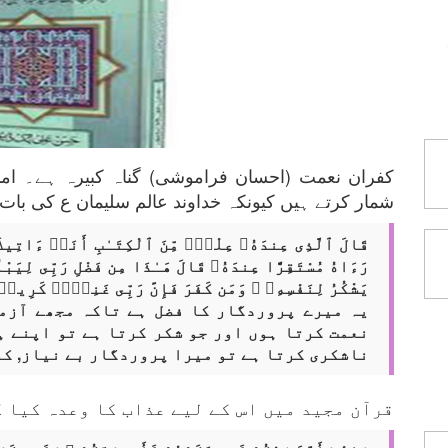
کفران نعمت (احسان فراموشی) گناہ کبیرہ ہے۔ ام
شمار کرتے ہیں کیونکہ خداوند عالم سلیمان ع کی بات 
قَالَ ٱلَّذِى عِندَهُۥ عِلْمٌۭ مِّنَ ٱلْكِتَـٰبِ أَنَا۠ ءَاتِيكَ بِ
رَءَاهُ مُسْتَقِرًّا عِندَهُۥ قَالَ هَـٰذَا مِن فَضْلِ رَبِّى لِيَبْلُو
يَشْكُرُ لِنَفْسِهِۦ ۖ وَمَن كَفَرَ فَإِنَّ رَبِّى غَنِىٌّۭ كَرِيم
یہ میرے پروردگار کا فضل ہے تاکہ مجھے آزم
نعمت کرتا ہوں اور جو شکر کرتا ہے تو اپنے ہ
ناشکری کرتا ہے تو میرا پروردگار بے نیاز, کرم
قرآن مجید میں اس کے لیے عذاب کا وعدہ کیا گ