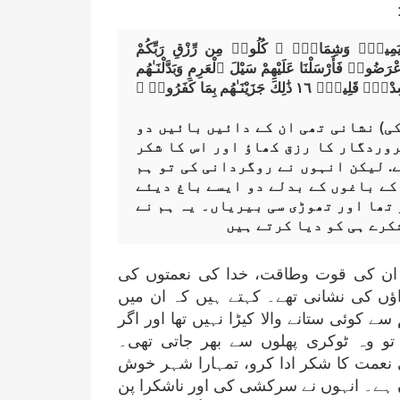
 يَمِينٍۢ وَشِمَالٍۢ ۖ كُلُوا۟ مِن رِّزْقِ رَبِّكُمْ
وا۟ لَهُۥ ۚ بَلْدَةٌۭ طَيِّبَةٌۭ وَرَبٌّ غَفُورٌۭ ١٥ فَأَعْرَضُوا۟ فَأَرْسَلْنَا عَلَيْهِمْ سَيْلَ ٱلْعَرِمِ وَبَدَّلْنَـٰهُم
بِجَنَّتَيْهِمْ جَنَّتَيْنِ ذَوَاتَىْ أُكُلٍ خَمْطٍۢ وَأَثْلٍۢ وَشَىْءٍۢ مِّن سِدْرٍۢ قَلِيلٍۢ ١٦ ذَٰلِكَ جَزَيْنَـٰهُم بِمَا كَفَرُوا۟ ۖ
کی) نشانی تھی ان کے دائیں بائیں دو
روردگار کا رزق کھاؤ اور اس کا شکر
. لیکن انہوں نے روگردانی کی تو ہم
 کے باغوں کے بدلے دو ایسے باغ دیئے
 تھا اور تھوڑی سی بیریاں۔ یہ ہم نے
کرے ہی کو دیا کرتے ہیں
ھر ان کی قوت وطاقت، خدا کی نعمتوں کی
ؤں کی نشانی تھے۔ کہتے ہیں کہ ان میں
کوئی ستانے والا کیڑا نہیں تھا اور اگر
 تو وہ ٹوکری پھلوں سے بھر جاتی تھی۔
ی نعمت کا شکر ادا کرو، تمہارا شہر خوش
ان ہے۔ انہوں نے سرکشی کی اور ناشکرا پن