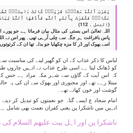
وَضَرَبَ ٱللَّهُ مَثَلًۭا قَرْيَةًۭ كَانَتْ ءَامِنَةًۭ مُّطْمَ
مَكَانٍۢ فَكَفَرَتْ بِأَنْعُمِ ٱللَّهِ فَأَذَٰقَهَا ٱللَّهُ لِبَ
(النحل ۔ 112)
اللہ تعالیٰ اس بستی کی مثال بیان فرماتا ہے جو پور
پاس بافراغت ہر جگہ سے چلی آرہی تھی۔ پھر اس نے اللہ تعا
اسے بھوک اور ڈر کا مزه چکھایا جو بدلہ تھا ان کے کرتوتوں 
لباس کا ذکر عذاب کے ان کو گھیر لینے کی مناسبت سے 
کو ڈھانک لیتا ہے اسی طرح عذاب نے انہیں چاروں ط
کہ اس آیت کے گاؤں سے شہر مکہ مراد ہے جس کے 
مبتلا رہے تھے اور مجبوری اور بھوک سے ان کی یہ حا
گوشت اور خون کھاتے تھے۔
امام سجاد ع ایسے گناہ جو نعمتوں کو تبدیل کر دیتے
انہیں میں ناشکرا پن یعنی کفران نعمت بھی شامل ہے۔ 
ناشکرا پن اور اہل بیت علیھم السلام کی 
پیغمبر اکرم ص فرماتے ہیں: