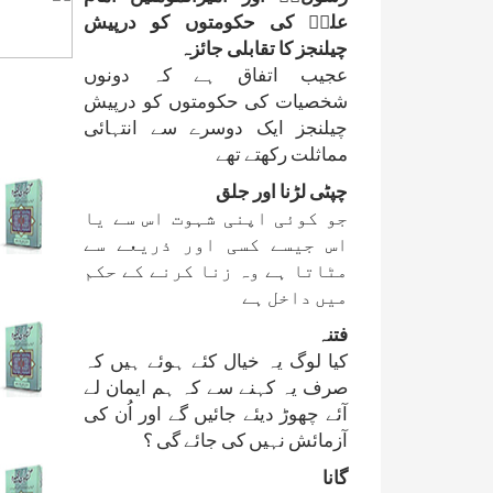
علیؑ کی حکومتوں کو درپیش
چیلنجز کا تقابلی جائزہ
عجیب اتفاق ہے کہ دونوں
شخصیات کی حکومتوں کو درپیش
چیلنجز ایک دوسرے سے انتہائی
مماثلت رکھتے تھے
چپٹی لڑنا اور جلق
جو کوئی اپنی شہوت اس سے یا
اس جیسے کسی اور ذریعے سے
مٹاتا ہے وہ زنا کرنے کے حکم
میں داخل ہے
فتنہ
کیا لوگ یہ خیال کئے ہوئے ہیں کہ
صرف یہ کہنے سے کہ ہم ایمان لے
آئے چھوڑ دیئے جائیں گے اور اُن کی
آزمائش نہیں کی جائے گی ؟
گانا