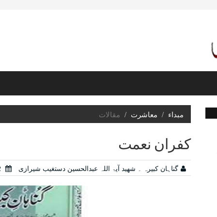
مبداء
معاشرت
مقالات
کفران نعمت
گناہان کبیرہ ۔ شھید آیۃ اللہ عبدالحسین دستغیب شیرازی
04/12/2022