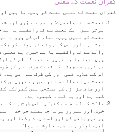
کفران نعمت کے معنی
کفران نعمت کے معنی نعمت کو چھپانا ہیں اور
نعمت سے ناواقفیت: یہ سب سے بُری اور شد
ہوتی ہیں ایک نعمت سے ناواقفیت یا بے خ
نعمت کو نہیں پہچانتا، اس کی پرواہ نہی
دیتا ہے اور اس کے ہونے نہ ہونے کو یکس
والے سے ناواقفیت یا بے خبری ہے یعنی د
پہچانتا یا یہ نہیں جانتا کہ اس کی ایک
یہ نہیں سمجھتا کہ نعمت صرف اسی کی طرف
اس کے علاوہ کسی اور کی طرف سے آتی ہے۔ غ
نعمت دینے والے سے دونوں بے خبریاں کف
اور صاف سزاؤں کی مستحق ہیں کیونکہ کفر
گیا ہے اور یہ گناہ کبیرہ ہے۔
حالت کے لحاظ سے کفر: یہ اس طرح ہے کہ ع
خوش اور مسرور ہونا چاہیئے جو خدا اسے 
پر مہربانی کی اور اسے یاد رکھا اور وہ
امیداوار ہے۔ جیسے ارشاد ہوا: