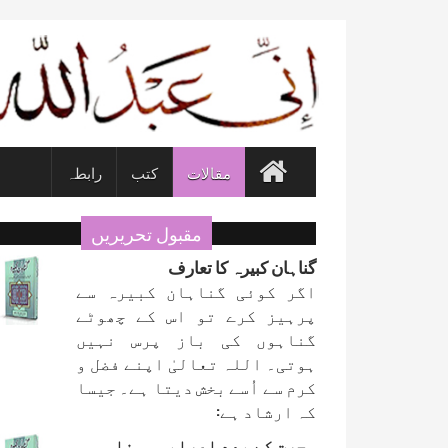
مقالات
کتب
رابطہ
مقبول تحریریں
گناہان کبیرہ کا تعارف
اگر کوئی گناہان کبیرہ سے
پرہیز کرے تو اس کے چھوٹے
گناہوں کی باز پرس نہیں
ہوتی۔ اللہ تعالیٰ اپنے فضل و
کرم سے اُسے بخش دیتا ہے۔ جیسا
کہ ارشاد ہے:
ہجرت کے بعد اعرابی ہونا