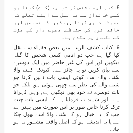
8. کسی ایسے شخص کی تردید (کاٹ) کرنا جو
کسی خاندان سے یا نسل سے اپنے تعلق کا
جھوٹا دعویٰ کرتا ہو, کیونکہ نسلوں اور
خاندانوں کی حفاظت, دعوے دار کی عزت
کے نقصان پر مقدم ہے۔
9. کتاب کشف الریبہ میں بعض فقہاء سے نقل
کیا گیا ہے جب دو آدمی کسی شخص کا گناہ
دیکھیں اور اس کی غیر حاضر میں ایک دوسرے
سے بیان کریں تو یہ جائز ہے۔ کیونکہ کہنے والا
سُننے والے سے کوئی ایسی بات نہیں کہتا جو
سُننے والے کی نظر سے چھپی ہوئی ہو, بلکہ جو
بات دوسرے نے خود بھی دیکھی ہے, وہی دُہراتا
ہے۔ اور شہید نے فرمایا ہے کہ ایسی بات چیت
ترک کرنا خاص طور پر اس صورت میں بہتر ہے
جب کہ یہ خیال ہو کہ سُننے والا اسے بھول چکا
ہے یا یہ اندیشہ ہو کہ اصل واقعہ مشہور نہ ہو
جائے۔