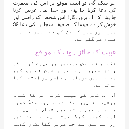
ہو سکے گی تو ایسے موقع پر اس کی مغفرت
کی دعا کرنا چاہیئے اور خدا سے عرض کرنا
چاہیئے کہ اے پروردگار! اس شخص کو راضی اور
خوش کر دے جیسا کہ صحیفہ سجادیہ کی دعا 39
میں اور پیر کے دن کی دعا میں یہ بات
بیان کی گئی ہے۔
غیبت کے جائز ہونے کے مواقع
فقہاء نے بعض موقعوں پر غیبت کرنے کو
جائز سمجھا ہے۔ یہاں شیخ نے جو کچھ
مکاسب میں فرمایا ہے اسی پر اکتفا کیا
جاتا ہے:
1. اس شخص کی غیبت کرنا جس کا گناہ
پوشیدہ نہیں, بلکہ ظاہر ہو۔ مثلاً کوچہ
وبازار میں ہاتھ میں شراب کا پیالہ
لیے کھلم کھلا پیتا پھرے۔ چنانچہ
روایت میں ہے: جب کوئی گناہگار کھلم