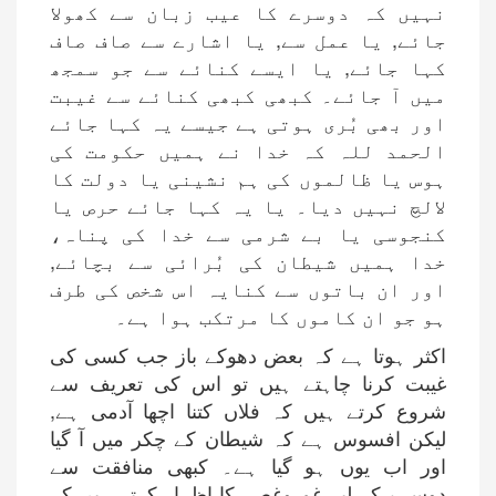
نہیں کہ دوسرے کا عیب زبان سے کھولا
جائے, یا عمل سے, یا اشارے سے صاف صاف
کہا جائے, یا ایسے کنائے سے جو سمجھ
میں آ جائے۔ کبھی کبھی کنائے سے غیبت
اور بھی بُری ہوتی ہے جیسے یہ کہا جائے
الحمد للہ کہ خدا نے ہمیں حکومت کی
ہوس یا ظالموں کی ہم نشینی یا دولت کا
لالچ نہیں دیا۔ یا یہ کہا جائے حرص یا
کنجوسی یا بے شرمی سے خدا کی پناہ،
خدا ہمیں شیطان کی بُرائی سے بچائے,
اور ان باتوں سے کنایہ اس شخص کی طرف
ہو جو ان کاموں کا مرتکب ہوا ہے۔
اکثر ہوتا ہے کہ بعض دھوکے باز جب کسی کی
غیبت کرنا چاہتے ہیں تو اس کی تعریف سے
شروع کرتے ہیں کہ فلاں کتنا اچھا آدمی ہے,
لیکن افسوس ہے کہ شیطان کے چکر میں آ گیا
اور اب یوں ہو گیا ہے۔ کبھی منافقت سے
دوسرے کے لیے غم وغصہ کا اظہار کرتے ہیں کہ