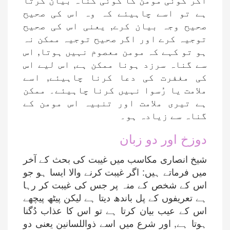
ہے تو اسے چاہیئے کہ وہ اس کی صحیح
صحیح وجہ بیان کرے, یعنی اس کی صحیح
توجیہ کرے اور اگر صحیح توجیہ ممکن نہ
ہو تو کہے کہ مومن معصوم نہیں ہوتا, اس
سے گناہ سرزد ہونا ممکن ہے, اس لیے اس
کی مغفرت کی دعا کرنا چاہیئے, اسے
ملامت یا رُسوا نہیں کرنا چاہیئے۔ ممکن
ہے تیری ملامت اور تنبیہ اس مومن کے
گناہ سے زیادہ ہو۔
دوزخ اور دو زبان
شیخ انصاری مکاسب میں غیبت کی بحث کے آخر
میں فرماتے ہیں: اگر غیبت کرنے والا ایسا ہو جو
اس کے شخص کے منہ پر جس کی غیبت کر رہا
ہے تعریفوں کے پل باندھ دیتا ہے لیکن پیٹھ پیچھے
اس کے عیب بیان کرتا ہے تو اس کا عذاب دُگنا
ہوتا ہے, اور شرع میں اسے ذواللسانین یعنی دو