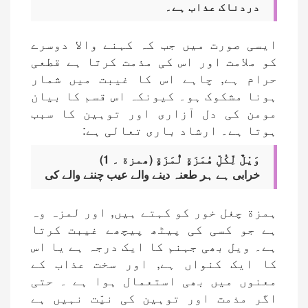
دردناک عذاب ہے۔
ایسی صورت میں جب کہ کہنے والا دوسرے
کو ملامت اور اس کی مذمت کرتا ہے قطعی
حرام ہے, چاہے اس کا غیبت میں شمار
ہونا مشکوک ہو۔ کیونکہ اس قسم کا بیان
مومن کی دل آزاری اور توہین کا سبب
ہوتا ہے۔ ارشاد باری تعالی ہے:
وَيْلٌ لِّكُلِّ هُمَزَةٍ لُّمَزَةٍ (ھمزة ۔ 1)
خرابی ہے ہر طعنہ دینے والے عیب چننے والے کی
ہمزة چغل خور کو کہتے ہیں, اور لمزہ وہ
ہے جو کسی کی پیٹھ پیچھے غیبت کرتا
ہے۔ ویل بھی جہنم کا ایک درجہ ہے یا اس
کا ایک کنواں ہے, اور سخت عذاب کے
معنوں میں بھی استعمال ہوا ہے ۔ حتی
اگر مذمت اور توہین کی نیّت نہیں ہے