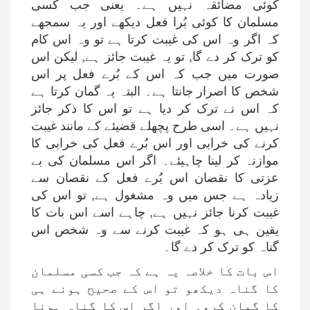
کوئی مضائقہ نہیں ہے۔ یعنی جب کسی
مسلمان کا کوئی بُرا فعل دیکھے اور یہ سمجھے
کہ اگر وہ اس کی غیبت کرتا ہے تو وہ اس کام
کو ترک کر دے گا, تو یہ غیبت جائز ہے, لیکن اس
صورت میں جب کہ اس کے بُرے فعل پر اس
شخص کا اصرار جانتا ہے۔ البتہ یہ گمان کرتا ہے
کہ اس نے ترک کر دیا ہے تو اس کا ذکر جائز
نہیں ہے۔ اسی طرح پچھلے قضیئے کے مانند غیبت
کرنے کی خرابی اور اس بُرے فعل کی خرابی کا
موازنہ کر لینا چاہیئے۔ اگر اس مسلمان کی بے
عزتی کا نقصان اس بُرے فعل کے نقصان سے
زیادہ ہے جس میں وہ مشغول ہے, تو اس کی
غیبت کرنا جائز نہیں ہے, چاہے اسے اس بات کا
یقین ہی ہو کہ غیبت کرنے سے وہ شخص اس
گناہ کو ترک کر دے گا۔
اس بات کا خلاصہ یہ ہے کہ جب کسی مسلمان
کا گناہ دیکھو تو اس کے صحیح ہونے ہی
کا گمان کرو۔ اور اگر اس کا گناہ ہونا