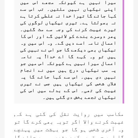
میرا نہیں ہے کیونکہ مجھے اس میں
اپنی نیکیاں نہیں ملتیں۔ تب اس سے
کہا جائے گا تیرا خدا نہ غلطی کرتا ہے
نہ بھولتا ہے۔ تیری نیکیاں لوگوں کی
تیرے غیبت کرنے کی وجہ سے مٹ گئیں۔
پھر دوسرے بندے کو لائیں گے اور اس کا
اعمال نامہ اسے دیں گے۔ وہ اس میں وہ
نیکیاں بھی دیکھے گا جو اس نے نہیں کی
ہیں تو وہ کہے گا اے خدا! یہ نامہ
اعمال میرا نہیں ہے کیونکہ اس میں جو
یہ سب نیکیاں درج ہیں میں نے انجام
نہیں دی ہیں۔ اس سے کہا جائے گا یہ
فلاں شخص کی نیکیاں ہیں جس نے تیری
غیبت کی تھی۔ اس کے بدلے میں اس کی
نیکیاں تجھے بخش دی گئی ہیں۔
مکاسب میں روایت نقل کی گئی ہے کہ,
غیبت کرنے والا اگر توبہ بھی کرے گا تو
وہ آخری شخص ہو گا جو بہشت میں پہنچے
گا اور جو توبہ کیے بغیر ہی مر جائے گا