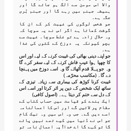
والا اس مومن سے الگ ہو جائے گا اور
ہمیشہ جہنم میں رہے گا اور جہنم بُری
جگہ ہے۔
جو شخص لوگوں کی غیبت کر کے ان کا
گوشت کھاتا ہے اگر اس نے یہ سوچا کہ
وہ حلال زادہ ہے تو غلط سوچا۔ غیبت سے
بچو کیونکہ یہ دوزخ کے کتوں کی غذا
ہے۔
جو اپنے دینی بھائی کی غیبت کرنے کے لیے اور اس
کا چھپا ہوا عیب فاش کرنے کے لیے سفر کرے گا
وہ جو پہلا قدم اُٹھائے گا وہ اسے دوزخ میں پہنچا
دے گا۔ (مکاسب محرّمہ)
غیبت کرنا کوڑھ کی بیماری سے زیادہ تیزی کے
ساتھ ایک شخص کے دین پر اثر کرتا اور اسے اس
کے دل سے ختم کر دیتا ہے۔ (اصول کافی)
ایک بندے کو قیامت میں حساب کتاب کے
مقام پر لائیں گے اور اس کا اعمالنامہ
اسے دیں گے۔ جب وہ اس میں وہ نیک کام
جو اس نے دُنیا میں کیے تھے نہیں پائے
گا تو کہے گا اے خدا! یہ اعمال نامہ تو