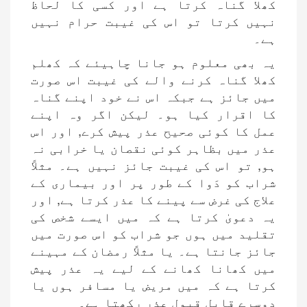
کھلا گناہ کرتا ہے اور کسی کا لحاظ
نہیں کرتا تو اس کی غیبت حرام نہیں
ہے۔
یہ بھی معلوم ہو جانا چاہیئے کہ کھلم
کھلا گناہ کرنے والے کی غیبت اس صورت
میں جائز ہے جبکہ اس نے خود اپنے گناہ
کا اقرار کیا ہو۔ لیکن اگر وہ اپنے
عمل کا کوئی صحیح عذر پیش کرے, اور اس
عذر میں بظاہر کوئی نقصان یا خرابی نہ
ہو, تو اس کی غیبت جائز نہیں ہے۔ مثلاً
شراب کو دَوا کے طور پر اور بیماری کے
علاج کی غرض سے پینے کا عذر کرتا ہے, اور
یہ دعویٰ کرتا ہے کہ میں ایسے شخص کی
تقلید میں ہوں جو شراب کو اس صورت میں
جائز جانتا ہے۔ یا مثلاً رمضان کے مہینے
میں کھانا کھانے کے لیے یہ عذر پیش
کرتا ہے کہ میں مریض یا مسافر ہوں یا
دوسرے قابل قبول عذر رکھتا ہے۔