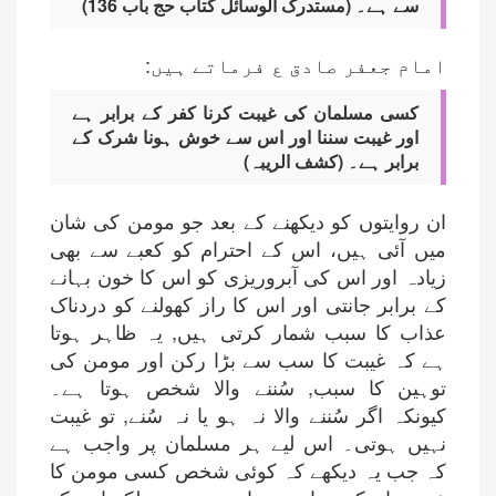
سے ہے۔ (مستدرک الوسائل کتاب حج باب 136)
امام جعفر صادق ع فرماتے ہیں:
کسی مسلمان کی غیبت کرنا کفر کے برابر ہے
اور غیبت سننا اور اس سے خوش ہونا شرک کے
برابر ہے۔ (کشف الریبہ)
ان روایتوں کو دیکھنے کے بعد جو مومن کی شان
میں آئی ہیں، اس کے احترام کو کعبے سے بھی
زیادہ اور اس کی آبروریزی کو اس کا خون بہانے
کے برابر جانتی اور اس کا راز کھولنے کو دردناک
عذاب کا سبب شمار کرتی ہیں, یہ ظاہر ہوتا
ہے کہ غیبت کا سب سے بڑا رکن اور مومن کی
توہین کا سبب, سُننے والا شخص ہوتا ہے۔
کیونکہ اگر سُننے والا نہ ہو یا نہ سُنے, تو غیبت
نہیں ہوتی۔ اس لیے ہر مسلمان پر واجب ہے
کہ جب یہ دیکھے کہ کوئی شخص کسی مومن کا