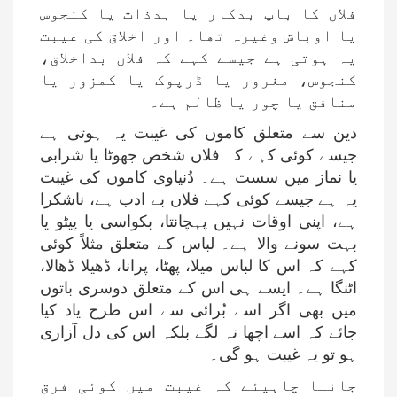
فلاں کا باپ بدکار یا بدذات یا کنجوس
یا اوباش وغیرہ تھا۔ اور اخلاق کی غیبت
یہ ہوتی ہے جیسے کہے کہ فلاں بداخلاق،
کنجوس، مغرور یا ڈرپوک یا کمزور یا
منافق یا چور یا ظالم ہے۔
دین سے متعلق کاموں کی غیبت یہ ہوتی ہے
جیسے کوئی کہے کہ فلاں شخص جھوٹا یا شرابی
یا نماز میں سست ہے۔ دُنیاوی کاموں کی غیبت
یہ ہے جیسے کوئی کہے فلاں بے ادب ہے، ناشکرا
ہے، اپنی اوقات نہیں پہچانتا، بکواسی یا پیٹو یا
بہت سونے والا ہے۔ لباس کے متعلق مثلاً کوئی
کہے کہ اس کا لباس میلا، پھٹا، پرانا، ڈھیلا ڈھالا،
اٹنگا ہے۔ ایسے ہی اس کے متعلق دوسری باتوں
میں بھی اگر اسے بُرائی سے اس طرح یاد کیا
جائے کہ اسے اچھا نہ لگے بلکہ اس کی دل آزاری
ہو تو یہ غیبت ہو گی۔
جاننا چاہیئے کہ غیبت میں کوئی فرق