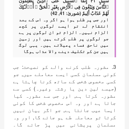
سَبِيلٍ ۴۱ إِنَّمَا ٱلسَّبِيلُ عَلَى ٱلَّذِينَ يَظْلِمُونَ
ٱلنَّاسَ وَيَبْغُونَ فِى ٱلْأَرْضِ بِغَيْرِ ٱلْحَقِّ ۚ أُو۟لَـٰٓئِكَ
لَهُمْ عَذَابٌ أَلِيمٌ (شوریٰ: 41, 42)
اور جس پر ظلم ہوا ہو اگر وہ اس کے بعد
انتقام لے تو ایسے لوگوں پر کچھ
الزام نہیں۔ الزام تو ان لوگوں پر ہے
جو لوگوں پر ظلم کرتے ہیں اور زمین
میں ناحق فساد پھیلاتے ہیں۔ یہی لوگ
ہیں جن کو تکلیف دینے والا عذاب ہوگا
3. مشورہ طلب کرنے والے کو نصیحت: جب
کوئی مسلمان کسی ایسے معاملے میں, جو
کسی مخصوص شخص کے ساتھ کرنا چاہتا ہے
(جیسے لین دین یا رشتہ وغیرہ) کسی سے
مشورہ کرتا ہے, اور جس سے مشورہ کیا
جاتا ہے اور وہ اس مخصوص شخص کا کوئی
ایسا عیب جانتا ہے, جو اگر بیان نہیں
کرتا تو معاملہ طے ہو جائے گا, اور وہ
مسلمان پریشانی میں پڑ جائے گا۔