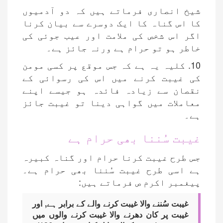
شیخ انصاری فرماتے ہیں کہ دو آدمیوں
کا اس گناہ کا ایک دوسرے سے بیان کرنا
اگر اس شخص کی ملامت اور عیب جوئی کی
خاطر ہو تو حرام ہے ورنہ جائز ہے۔
10. کلیہ یہ ہے کہ جس موقع پر کسی مومن
کی غیبت کرنے میں اس کی رسوائی کے
نقصان سے زیادہ فائدہ ہو جیسے اپنے
معاملات میں گواہی دینا تو غیبت جائز
ہے۔
غیبت سُننا بھی حرام ہے
جس طرح غیبت کرنا حرام اور گناہ کبیرہ
ہے اسی طرح غیبت سُننا بھی حرام ہے۔
پیغمبر اکرم ص فرماتے ہیں:
غیبت سُننے والا غیبت کرنے والے کے برابر ہے, اور
غیبت پر کان دھرنے والا غیبت کرنے والوں میں