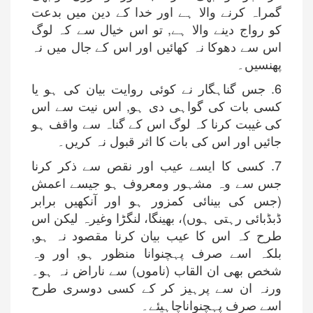
گمراہ کرنے والا ہے اور خدا کے دین میں بدعت
کو رواج دینے والا ہے, تو اس خیال سے کہ لوگ
اس سے دھوکا نہ کھائیں اور اس کے جال میں نہ
پھنسیں۔
6. جس گناہگار نے کوئی روایت بیان کی ہو یا
کسی بات کی گواہی دی ہو, اس نیت سے اس
کی غیبت کرنا کہ لوگ اس کے گناہ سے واقف ہو
جائیں اور اس کی بات کا اثر قبول نہ کریں۔
7. کسی کا ایسے عیب اور نقص سے ذکر کرنا
جس سے وہ مشہور ومعروف ہو جیسے اعمش
(جس کی بینائی کمزور ہو اور آنکھیں برابر
ڈبڈبائی رہتی ہوں)، بھینگا، لنگڑا وغیرہ لیکن اس
طرح کہ اس کا عیب بیان کرنا مقصود نہ ہو,
بلکہ اسے صرف پہچنوانا منظور ہو, اور وہ
شخص بھی ان القاب (ناموں) سے ناراض نہ ہو۔
ورنہ ان سے پرہیز کر کے کسی دوسری طرح
اسے صرف پہچنواناچاہیئے۔