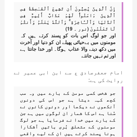
إِنَّ ٱلَّذِينَ يُحِبُّونَ أَن تَشِيعَ ٱلْفَـٰحِشَةُ فِى
ٱلَّذِينَ ءَامَنُوا۟ لَهُمْ عَذَابٌ أَلِيمٌ فِى
ٱلدُّنْيَا وَٱلْـَٔاخِرَةِ ۚ وَٱللَّهُ يَعْلَمُ وَأَنتُمْ
لَا تَعْلَمُونَ (نور ۔ 19)
اور جو لوگ اس بات کو پسند کرتے ہیں کہ
مومنوں میں بےحیائی پھیلے ان کو دنیا اور آخرت
میں دکھ دینے والا عذاب ہوگا۔ اور خدا جانتا ہے
اور تم نہیں جانتے
امام جعفرصادق ع سے ابن ابی عمیر نے
روایت کی ہے:
جو شخص کسی مومن کے بارے میں وہ سب
کچھ کہہ دیتا ہے جو اس کی دونوں
آنکھوں نے دیکھا اور دونوں کانوں نے
سُنا ہے اس کا شمار ان لوگوں میں ہے جن
کے بارے میں خدا نے فرمایا ہے جو لوگ
مومنوں کے متعلق بُری باتیں آشکارا
ہونا پسند کرتے ہیں ان کے لیے واقعی