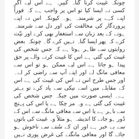
چونکہ غیبت کرنا گناہ کبیرہ ہے اس لیے اگر
کسی نے ایسا کیا تو اس پر واجب ہے کہ فوراً
اپنے کہے پر شرمندہ ہو۔ کیونکہ اس نے اپنے
پروردگار کی مخالفت کی اور دل سے شرمندہ
ہونے کے بعد زبان سے استغفار بھی کرے اور نیّت
کرے کہ پھر ایسا گناہ نہیں کرے گا۔ چونکہ بعض
روایتوں سے ظاہر ہوتا ہے کہ جس شخص کی
غیبت کی گئی ہے اس کا غیبت کرنے والے پر حق
پیدا ہو جاتا ہے اس لیے ممکن ہو تو اس سے
معافی مانگ لے اور اپنے آپ سے راضی کر لے۔
اور جس طرح اس نے اس کی غیبت کی ہے اس
کے مقابلے میں اسے نیکی سے یاد کرے تو بہتر
ہے۔ ایسی صورت میں جبکہ جس شخص کی
غیبت کی گئی ہے وہ مر چکا ہے یا اس کی پہنچ
سے باہر ہے یا اس سے معافی مانگے سے اس کے
دُور ہو جانے کا اندیشہ ہو مثلاً وہ غیبت کی باتوں
سے بے خبر ہے اور ان کے سُننے سے ناخوش ہو
جائے گا اور معافی مانگنے کی غرض پوری نہیں