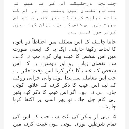
چنانچہ درحقیقت اس کو یہ عیب نہ
بتانا, نقصان میں پھنسانے اور اس کے
ساتھ خیانت کرنے کے مترادف ہے۔ تو اس
صورت میں اس شخص کا عیب بیان کرنے میں
کوئی حرج نہیں ہے۔
جاننا چاہیئے کہ اس مسئلے میں احتیاطاً دو باتوں
کا لحاظ رکھنا چاہئے۔ ایک یہ کہ ایسی صورت
میں اس شخص کا عیب بیان کرے جب نہ کہنے
سے نقصان زیادہ ہو اور دوسرے یہ کہ اس
شخص کے عیب کا ذکر کرنا اس وقت جائز ہے
جب اس معاملے سے پیدا ہونے والی خرابی روکنے
کے لیے اس عیب کا ذکر کرنے کے علاوہ کوئی
چارہ ہی نہ ہو۔ اگر اس عیب کا ذکر کیے بغیر
ہی کام چل جائے تو پھر اسی پر اکتفا کرنا
چاہیئے۔
4. نہی از منکر کی نیّت سے جب کہ اس کی
تمام شرطیں پوری ہوتی ہوں غیبت کرنے میں