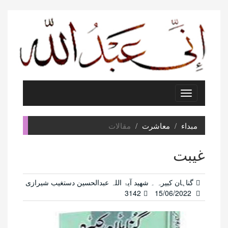
Toggle
navigation
مبداء
معاشرت
مقالات
غیبت
گناہان کبیرہ ۔ شھید آیۃ اللہ عبدالحسین دستغیب شیرازی
3142
15/06/2022