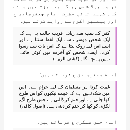
تو وہ پہلا شخص ہو گا جو دوزخ میں جائے
گا۔ شہید ثانی حضرت امام جعفرصادق ع
اور پیغمبر اکرم سے روایت کرتے ہیں:
کفر کے سب سے زیادہ قریب حالت یہ ہے کہ
ایک شخص دوسرے سے ایک لفظ سنتا ہے اور
اسے اس لیے روک لیتا ہے کہ اس بات سے رسوا
کرے۔ ایسے شخص کو آخرت میں کوئی فائدہ
نہیں پہنچے گا۔ (کشف الربیہ)
امام جعفرصادق ع فرماتے ہیں:
غیبت کرنا ہر مسلمان کے لیے حرام ہے۔ اس
میں شک نہیں ہے کہ غیبت نیکیوں کو اس طرح
کھا جاتی ہے اور ختم کر ڈالتی ہے جس طرح آگ,
لکڑی کو کھا کر ختم کر دیتی ہے۔ (اصول کافی)
امام حسن عسکری ع فرماتے ہیں: