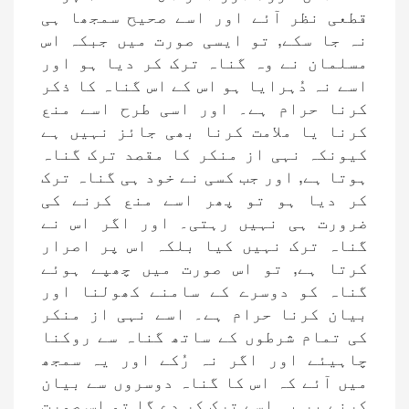
قطعی نظر آئے اور اسے صحیح سمجھا ہی
نہ جا سکے, تو ایسی صورت میں جبکہ اس
مسلمان نے وہ گناہ ترک کر دیا ہو اور
اسے نہ دُہرایا ہو اس کے اس گناہ کا ذکر
کرنا حرام ہے۔ اور اسی طرح اسے منع
کرنا یا ملامت کرنا بھی جائز نہیں ہے
کیونکہ نہی از منکر کا مقصد ترک گناہ
ہوتا ہے, اور جب کسی نے خود ہی گناہ ترک
کر دیا ہو تو پھر اسے منع کرنے کی
ضرورت ہی نہیں رہتی۔ اور اگر اس نے
گناہ ترک نہیں کیا بلکہ اس پر اصرار
کرتا ہے, تو اس صورت میں چھپے ہوئے
گناہ کو دوسرے کے سامنے کھولنا اور
بیان کرنا حرام ہے۔ اسے نہی از منکر
کی تمام شرطوں کے ساتھ گناہ سے روکنا
چاہیئے اور اگر نہ رُکے اور یہ سمجھ
میں آئے کہ اس کا گناہ دوسروں سے بیان
کرنے پر یہ اسے ترک کر دے گا تو اس صورت