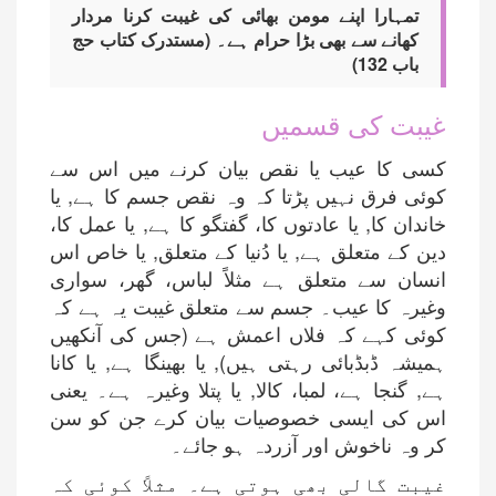
تمہارا اپنے مومن بھائی کی غیبت کرنا مردار
کھانے سے بھی بڑا حرام ہے۔ (مستدرک کتاب حج
باب 132)
غیبت کی قسمیں
کسی کا عیب یا نقص بیان کرنے میں اس سے
کوئی فرق نہیں پڑتا کہ وہ نقص جسم کا ہے, یا
خاندان کا, یا عادتوں کا، گفتگو کا ہے, یا عمل کا،
دین کے متعلق ہے, یا دُنیا کے متعلق, یا خاص اس
انسان سے متعلق ہے مثلاً لباس، گھر، سواری
وغیرہ کا عیب۔ جسم سے متعلق غیبت یہ ہے کہ
کوئی کہے کہ فلاں اعمش ہے (جس کی آنکھیں
ہمیشہ ڈبڈبائی رہتی ہیں), یا بھینگا ہے, یا کانا
ہے, گنجا ہے، لمبا، کالا, یا پتلا وغیرہ ہے۔ یعنی
اس کی ایسی خصوصیات بیان کرے جن کو سن
کر وہ ناخوش اور آزردہ ہو جائے۔
غیبت گالی بھی ہوتی ہے۔ مثلاً کوئی کہ