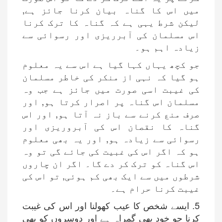
میں اس کا گناہ بیان کرنا جائز ہے,
لیکن شرط یہی ہے کہ گناہ کا ترک کرنا
اس مسلمان کی آبرریزی اور رسوائی سے
زیادہ اہم ہو۔
جو کچھ یہاں کہا گیا ہے اس سے یہ معلوم
ہو گیا کہ نہی از منکر کی خاطر مسلمان
کی غیبت اسی صورت میں جائز ہے جب وہ
مسلمان اس گناہ پر اصرار کرتا ہو, اور
صرف منع کرنے سے باز نہ آتا ہو, اور اس
گناہ کا نقصان اس کی آبروریزی اور
رسوائی سے زیادہ ہو, اور یہ بھی معلوم
ہو کہ اگر اس کی غبیت کی جائے گی تو وہ
اس گناہ کو ترک کر دے گا۔ اگر ان چاروں
شرطوں میں سے ایک بھی کم ہوئی, تو اس کی
غیبت کرنا حرام ہے۔
5. ایسے شخص کا عیب کھولنا اور اس کی غیبت
کرنا جو خود بھی گمراہ ہے اور دوسروں کو بھی