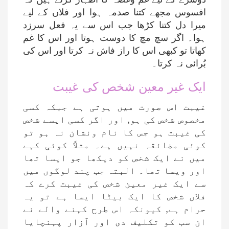
افسوس مجھے کتنا صدمہ ہوا اور فلاں کے لیے
میرا دل کتنا کڑھا جب اس سے یہ فعل سرزد
ہوا۔ اگر سچ مچ کا دوست ہوتا اور اس کا غم
کھاتا تو کبھی اس کا راز فاش نہ کرتا اور اس کی
بُرائی نہ کرتا۔
ایک غیر معین شخص کی غیبت
غیبت اس صورت میں ہوتی ہے جبکہ کسی
مخصوص شخص کی ہو, اور اگر کسی ایسے شخص
کی غیبت ہو جس کا نام ونشان نہ ہو تو
کوئی مضائقہ نہیں ہے۔ مثلاً کوئی کہے
میں نے ایک شخص کو دیکھا جو ایسا تھا
اور ویسا تھا۔ البتہ جب چند لوگوں میں
سے ایک غیر معین شخص کی غیبت کرے کہ
فلاں شخص کا ایک بیٹا ایسا ہے تو یہ
حرام ہے, کیونکہ اس طرح کہنے والے نے
ان سب کو تکلیف دی اور آزار پہنچایا