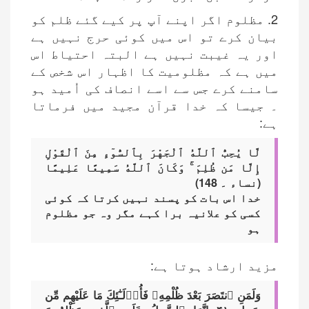
2. مظلوم اگر اپنے آپ پر کیے گئے ظلم کو
بیان کرے تو اس میں کوئی حرج نہیں ہے
اور یہ غیبت نہیں ہے البتہ احتیاط اس
میں ہے کہ مظلومیت کا اظہار اس شخص کے
سامنے کرے جس سے اسے انصاف کی اُمید ہو
۔ جیسا کہ خدا قرآن مجید میں فرماتا
ہے:
لَّا يُحِبُّ ٱللَّهُ ٱلْجَهْرَ بِٱلسُّوٓءِ مِنَ ٱلْقَوْلِ
إِلَّا مَن ظُلِمَ ۚ وَكَانَ ٱللَّهُ سَمِيعًا عَلِيمًا
(نساء ۔ 148)
خدا اس بات کو پسند نہیں کرتا کہ کوئی
کسی کو علانیہ برا کہے مگر وہ جو مظلوم
ہو
مزید ارشاد ہوتا ہے:
وَلَمَنِ ٱنتَصَرَ بَعْدَ ظُلْمِهِۦ فَأُو۟لَـٰٓئِكَ مَا عَلَيْهِم مِّن