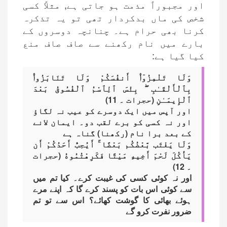
اور مجبوراً مذمت ہو جاتی ہے, مثلاً کسی
شخص کی ماں بدکردار تھی تو یہ تذکرہ
کرنا بھی حرام ہے۔ چنانچہ دوسروں کے
بارے میں نام رکھنے سے صاف صاف منع
کیا گیا ہے:
وَلَا تَلْمِزُوٓا۟ أَنفُسَكُمْ وَلَا تَنَابَزُوا۟
بِٱلْأَلْقَـٰبِ ۖ بِئْسَ ٱلِٱسْمُ ٱلْفُسُوقُ بَعْدَ
ٱلْإِيمَـٰنِ (حجرات ۔ 11)
اور آپس میں ایک دوسرے کو عیب نہ لگاؤ
اور نہ کسی کو برے لقب دو۔ ایمان لانے
کے بعد برا نام (رکھنا) گناہ ہے
وَلَا يَغْتَب بَّعْضُكُم بَعْضًا ۚ أَيُحِبُّ أَحَدُكُمْ أَن
يَأْكُلَ لَحْمَ أَخِيهِ مَيْتًا فَكَرِهْتُمُوهُ (حجرات
۔ 12)
اور نہ کوئی کسی کی غیبت کرے۔ کیا تم میں
سے کوئی اس بات کو پسند کرے گا کہ اپنے مرے
ہوئے بھائی کا گوشت کھائے؟ اس سے تو تم
ضرور نفرت کرو گے