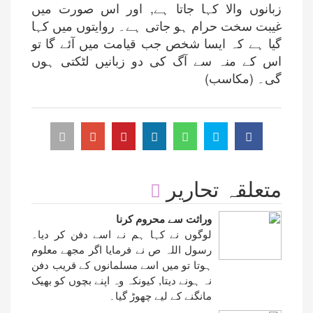
زبانوں والا کہا جاتا ہے, اور اس صورت میں
غیبت سخت حرام ہو جاتی ہے۔ روایتوں میں کہا
گیا ہے کہ ایسا شخص جب قیامت میں آئے گا تو
اس کے منہ سے آگ کی دو زبانیں لٹکتی ہوں
گی۔ (مکاسب)
متعلقہ تحاریر
وراثت سے محروم کرنا
لوگوں نے کہا ہم نے اسے دفن کر دیا۔
رسول اللہ ص نے فرمایا اگر مجھے معلوم
ہوتا تو میں اسے مسلمانوں کے قریب دفن
نہ ہونے دیتا, کیونکہ وہ اپنے بچوں کو بھیک
مانگنے کے لیے چھوڑ گیا۔