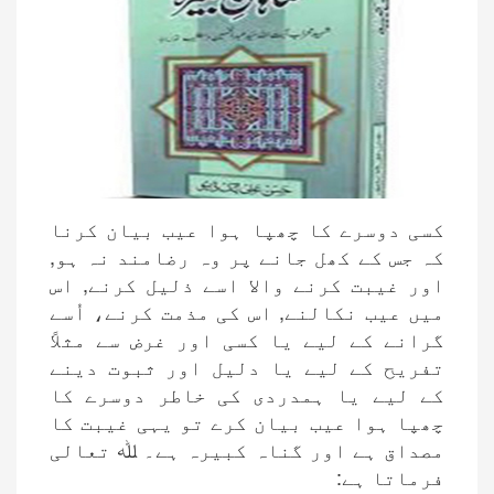
کسی دوسرے کا چھپا ہوا عیب بیان کرنا
کہ جس کے کھل جانے پر وہ رضامند نہ ہو,
اور غیبت کرنے والا اسے ذلیل کرنے, اس
میں عیب نکالنے, اس کی مذمت کرنے، اُسے
گرانے کے لیے یا کسی اور غرض سے مثلاً
تفریح کے لیے یا دلیل اور ثبوت دینے
کے لیے یا ہمدردی کی خاطر دوسرے کا
چھپا ہوا عیب بیان کرے تو یہی غیبت کا
مصداق ہے اور گناہ کبیرہ ہے۔ ﷲ تعالی
فرماتا ہے: