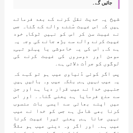
جائیں گے۔
شیخ یہ حدیث نقل کرنے کے بعد فرماتے
ہیں کہ اس غیبت سُننے والے کے گناہ جس
نے غیبت سن کر اس کو نہیں ٹوکا, خود
غیبت کرنے والے سے بڑھ جانے کی وجہ یہ
ہے کہ, اس کی یہ خاموشی یا پہلو تہی,
مومن اور دوسروں کی غیبت کرنے کی
لوگوں کو جرأت دلاتی ہے۔
پس اگر کوئی دُنیاوی عیب ہو تو کہے کہ
یہ عیب نہیں ہے, بلکہ عیب وہ باتیں ہیں
جنہیں خدا نے عیب قرار دیا ہے اور جن
سے منع فرمایا ہے یعنی گناہ۔ اور اس
میں اپنے بھائی سے ایسی بات منسوب
کرنا بھی شامل ہے جس کو خدا نے عیب
نہیں جانا ہے, یعنی تیرا غیبت کرنا
عیب ہے۔ اور اگر وہ دینی عیب ہو مثلاً
اگر کوئی مومن کا کوئی گناہ بیان کرتا